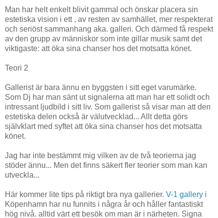
Man har helt enkelt blivit gammal och önskar placera sin
estetiska vision i ett , av resten av samhället, mer respekterat
och seriöst sammanhang aka. galleri. Och därmed få respekt
av den grupp av människor som inte gillar musik samt det
viktigaste: att öka sina chanser hos det motsatta könet.
Teori 2
Gallerist är bara ännu en byggsten i sitt eget varumärke.
Som Dj har man sänt ut signalerna att man har ett solidt och
intressant ljudbild i sitt liv. Som gallerist så visar man att den
estetiska delen också är välutvecklad... Allt detta görs
självklart med syftet att öka sina chanser hos det motsatta
könet.
Jag har inte bestämmt mig vilken av de två teorierna jag
stöder ännu... Men det finns säkert fler teorier som man kan
utveckla...
Här kommer lite tips på riktigt bra nya gallerier.
V-1 gallery
i
Köpenhamn har nu funnits i några år och håller fantastiskt
hög nivå. alltid värt ett besök om man är i närheten. Signa