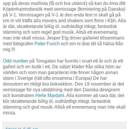
upp på deras maillista (få och bra utskick) så kan du tima ditt
Köpenhamnsbesök med vernissage (fernisering på Danska)
på V-1. Vernissagen på V-1 är den enda fest ni skall gå på
om ni vill träffa alla movers and shakers som finns i Kbh. Alla
är där, skrattretande billig öl, outhärdligt rökigt, fantastisk
stämning och som regel god musik. Altså ett evenemang
man inte skall missa. Jesper Elg driver galleriet tillsammans
med fotografen
Peter Funch
och om ni drar dit så hälsa från
mig !!!
Odd number
på Torsgatan har funnits i snart ett år och är ett
galleri och en butik i ett. De säljer kläder från olika hörn av
världen och som man garanterat inte finner någon annan
stans i Sverige (rätt ofta ensamma i Europa) De har
dessutom en riktigt bra boksektion. Den 19 november är det
vernissage för nya utställning med den Danska designern
och konstnären
Helle Mardahl
. Alla kommer att vara där, det
blir skrattretande billig öl, outhärdligt rökigt, fantastisk
stämning och god musik. Altså ett evenemang man inte skall
missa.
Adrian
kl.
6:45 em