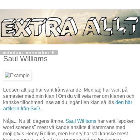
måndag, november 8
Saul Williams
Ledsen att jag har varit frånvarande. Men jag har varit på
semester med min klan ! Om du vill veta mer om klanen och
kanske tillochmed inse att du ingår i en klan så läs
den här
artikeln från SvD.
Nåja... Nu till dagens ämne.
Saul Williams
har varit "spoken
word scenens" mest välkände ansikte tillsammans med
möjligtvis Henry Rollins, men Henry har väl kanske mest
koncentrerat sig på att vara programledare för diverse