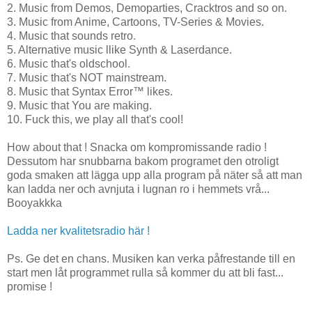
2. Music from Demos, Demoparties, Cracktros and so on.
3. Music from Anime, Cartoons, TV-Series & Movies.
4. Music that sounds retro.
5. Alternative music llike Synth & Laserdance.
6. Music that's oldschool.
7. Music that's NOT mainstream.
8. Music that Syntax Error™ likes.
9. Music that You are making.
10. Fuck this, we play all that's cool!
How about that ! Snacka om kompromissande radio !
Dessutom har snubbarna bakom programet den otroligt
goda smaken att lägga upp alla program på näter så att man
kan ladda ner och avnjuta i lugnan ro i hemmets vrå...
Booyakkka
Ladda ner kvalitetsradio här !
Ps. Ge det en chans. Musiken kan verka påfrestande till en
start men låt programmet rulla så kommer du att bli fast...
promise !