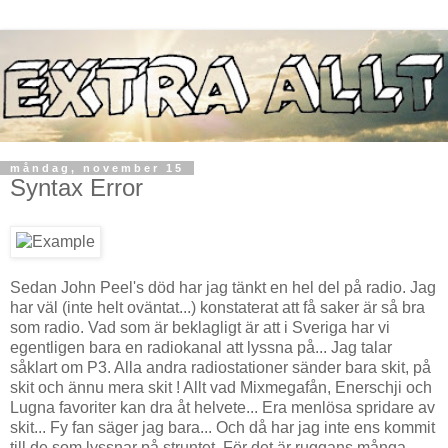
måndag, november 15
Syntax Error
Sedan John Peel's död har jag tänkt en hel del på radio. Jag
har väl (inte helt oväntat...) konstaterat att få saker är så bra
som radio. Vad som är beklagligt är att i Sveriga har vi
egentligen bara en radiokanal att lyssna på... Jag talar
såklart om P3. Alla andra radiostationer sänder bara skit, på
skit och ännu mera skit ! Allt vad Mixmegafån, Enerschji och
Lugna favoriter kan dra åt helvete... Era menlösa spridare av
skit... Fy fan säger jag bara... Och då har jag inte ens kommit
till de som lyssnar på struntet. För det är ruggans många