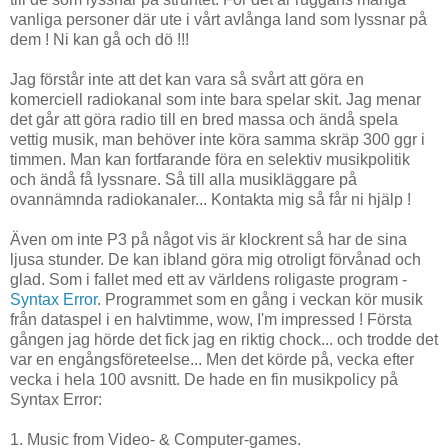
vanliga personer där ute i vårt avlånga land som lyssnar på
dem ! Ni kan gå och dö !!!
Jag förstår inte att det kan vara så svårt att göra en
komerciell radiokanal som inte bara spelar skit. Jag menar
det går att göra radio till en bred massa och ändå spela
vettig musik, man behöver inte köra samma skräp 300 ggr i
timmen. Man kan fortfarande föra en selektiv musikpolitik
och ändå få lyssnare. Så till alla musikläggare på
ovannämnda radiokanaler... Kontakta mig så får ni hjälp !
Även om inte P3 på något vis är klockrent så har de sina
ljusa stunder. De kan ibland göra mig otroligt förvånad och
glad. Som i fallet med ett av världens roligaste program -
Syntax Error
. Programmet som en gång i veckan kör musik
från dataspel i en halvtimme, wow, I'm impressed ! Första
gången jag hörde det fick jag en riktig chock... och trodde det
var en engångsföreteelse... Men det körde på, vecka efter
vecka i hela 100 avsnitt. De hade en fin musikpolicy på
Syntax Error:
1. Music from Video- & Computer-games.