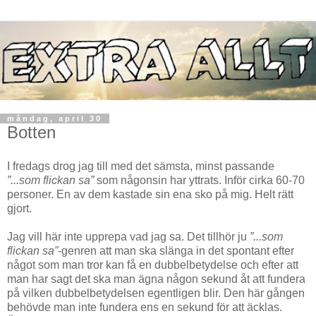
måndag, april 30
Botten
I fredags drog jag till med det sämsta, minst passande
”...som flickan sa”
som någonsin har yttrats. Inför cirka 60-70
personer. En av dem kastade sin ena sko på mig. Helt rätt
gjort.
Jag vill här inte upprepa vad jag sa. Det tillhör ju
”...som
flickan sa”
-genren att man ska slänga in det spontant efter
något som man tror kan få en dubbelbetydelse och efter att
man har sagt det ska man ägna någon sekund åt att fundera
på vilken dubbelbetydelsen egentligen blir. Den här gången
behövde man inte fundera ens en sekund för att äcklas.