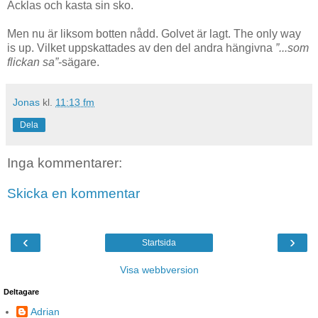
Äcklas och kasta sin sko.
Men nu är liksom botten nådd. Golvet är lagt. The only way
is up. Vilket uppskattades av den del andra hängivna
”...som
flickan sa”
-sägare.
Jonas
kl.
11:13 fm
Dela
Inga kommentarer:
Skicka en kommentar
‹
›
Startsida
Visa webbversion
Deltagare
Adrian