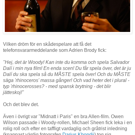
Vilken dröm för en skådespelare att få det
telefonsvararmeddelande som Adrien Brody fick:
"Hej, det är Woody! Kan inte du komma och spela Salvador
Dalí i min nya film! En enda scen! Du får spela över, det är ju
Dalí du ska spela så du MÅSTE spela över! Och du MÅSTE
säga 'rhinoceros' massa gånger! Och vad heter det i plural -
typ 'rhinocerosses? - med spansk brytning - det blir
jätteskoj!"
Och det blev det.
Även i övrigt var "Midnatt i Paris" en bra Allen-film. Owen
Wilson passade i Woody-rollen, Michael Sheen fick leka i en
rolig roll och efter en taffligt vardaglig och gråtrist inledning
(knappast värdig fotografen
Darius Khondji
) tog sig