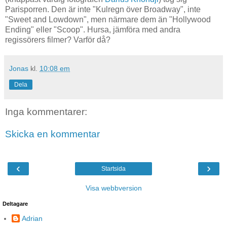
Parisporren. Den är inte "Kulregn över Broadway", inte
"Sweet and Lowdown", men närmare dem än "Hollywood
Ending" eller "Scoop". Hursa, jämföra med andra
regissörers filmer? Varför då?
Jonas
kl.
10:08 em
Dela
Inga kommentarer:
Skicka en kommentar
‹
›
Startsida
Visa webbversion
Deltagare
Adrian