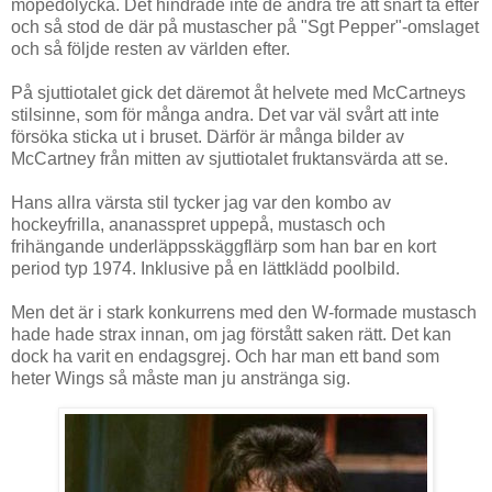
mopedolycka. Det hindrade inte de andra tre att snart ta efter
och så stod de där på mustascher på "Sgt Pepper"-omslaget
och så följde resten av världen efter.
På sjuttiotalet gick det däremot åt helvete med McCartneys
stilsinne, som för många andra. Det var väl svårt att inte
försöka sticka ut i bruset. Därför är många bilder av
McCartney från mitten av sjuttiotalet fruktansvärda att se.
Hans allra värsta stil tycker jag var den kombo av
hockeyfrilla, ananasspret uppepå, mustasch och
frihängande underläppsskäggflärp som han bar en kort
period typ 1974. Inklusive på en lättklädd poolbild.
Men det är i stark konkurrens med den W-formade mustasch
hade hade strax innan, om jag förstått saken rätt. Det kan
dock ha varit en endagsgrej. Och har man ett band som
heter Wings så måste man ju anstränga sig.