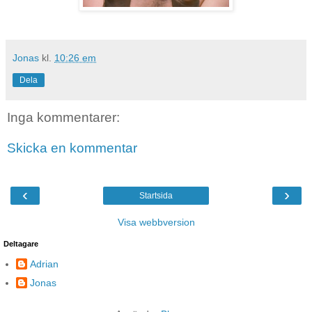
Jonas
kl.
10:26 em
Dela
Inga kommentarer:
Skicka en kommentar
‹
›
Startsida
Visa webbversion
Deltagare
Adrian
Jonas