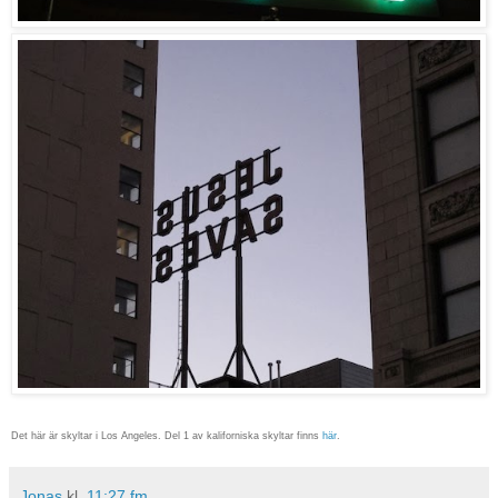
Det här är skyltar i Los Angeles. Del 1 av kaliforniska skyltar finns
här
.
Jonas
kl.
11:27 fm