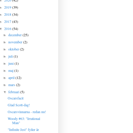
2020
(42)
►
2019
(39)
►
2018
(34)
►
2017
(43)
►
2016
(54)
▼
december
(25)
►
november
(2)
►
oktober
(2)
►
juli
(1)
►
juni
(1)
►
maj
(1)
►
april
(12)
►
mars
(2)
►
februari
(5)
▼
Oscarsfacit
Glad Scott-dag!
Oscarsvinnarna - redan nu!
Woody #63: "Irrational
Man"
"Infinite Jest" fyller år