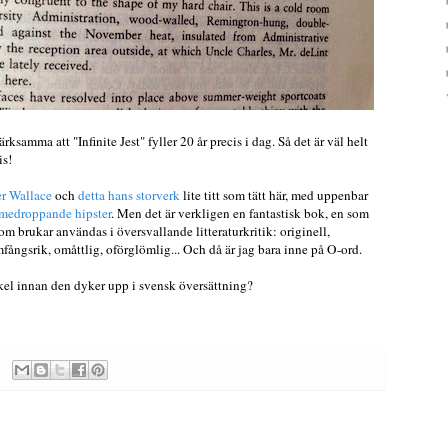
ksamma att "Infinite Jest" fyller 20 år precis i dag. Så det är väl helt
is!
r Wallace
och
detta hans storverk
lite titt som tätt här, med uppenbar
medroppande hipster
. Men det är verkligen en fantastisk bok, en som
som brukar användas i översvallande litteraturkritik: originell,
ngsrik, omåttlig, oförglömlig... Och då är jag bara inne på O-ord.
kel innan den dyker upp i svensk översättning?