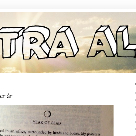
ler år