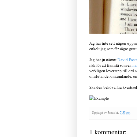
Jag har inte sett någon uppmär
enkelt jag som får säga: gratt
Jag har ju nämnt
David Foste
risk för att framstå som en
na
verkligen lever upp till ord 
omslutande, omtumlande, omfå
Ska den behöva fira kvartsse
Upplagd av
Jonas
kl.
7:55 em
1 kommentar: