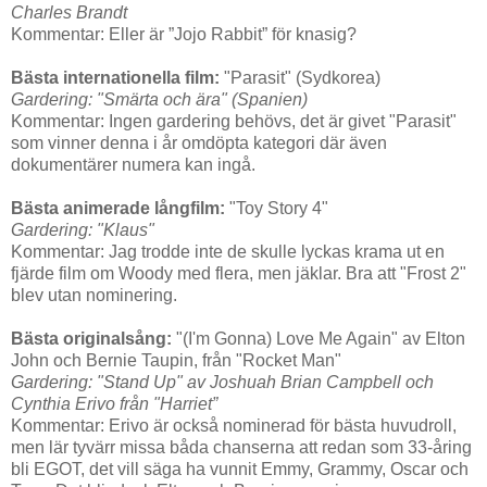
Charles Brandt
Kommentar: Eller är ”Jojo Rabbit” för knasig?
Bästa internationella film:
"Parasit" (Sydkorea)
Gardering: "Smärta och ära" (Spanien)
Kommentar: Ingen gardering behövs, det är givet "Parasit"
som vinner denna i år omdöpta kategori där även
dokumentärer numera kan ingå.
Bästa animerade långfilm:
"Toy Story 4"
Gardering: "Klaus"
Kommentar: Jag trodde inte de skulle lyckas krama ut en
fjärde film om Woody med flera, men jäklar. Bra att "Frost 2"
blev utan nominering.
Bästa originalsång:
"(I'm Gonna) Love Me Again" av Elton
John och Bernie Taupin, från "Rocket Man"
Gardering: "Stand Up" av Joshuah Brian Campbell och
Cynthia Erivo från "Harriet”
Kommentar: Erivo är också nominerad för bästa huvudroll,
men lär tyvärr missa båda chanserna att redan som 33-åring
bli EGOT, det vill säga ha vunnit Emmy, Grammy, Oscar och