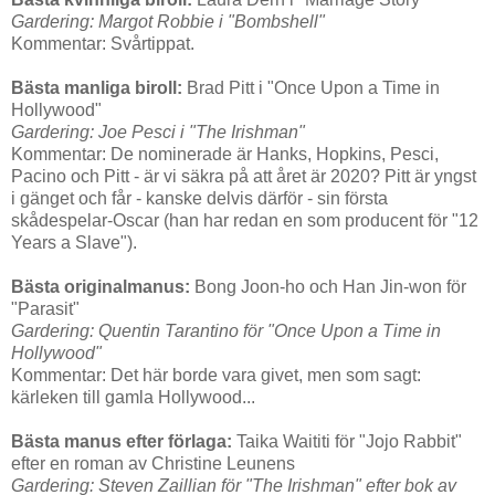
Gardering: Margot Robbie i "Bombshell"
Kommentar: Svårtippat.
Bästa manliga biroll:
Brad Pitt i "Once Upon a Time in
Hollywood"
Gardering: Joe Pesci i "The Irishman"
Kommentar: De nominerade är Hanks, Hopkins, Pesci,
Pacino och Pitt - är vi säkra på att året är 2020? Pitt är yngst
i gänget och får - kanske delvis därför - sin första
skådespelar-Oscar (han har redan en som producent för "12
Years a Slave").
Bästa originalmanus:
Bong Joon-ho och Han Jin-won för
"Parasit"
Gardering: Quentin Tarantino för "
Once Upon a Time in
Hollywood"
Kommentar: Det här borde vara givet, men som sagt:
kärleken till gamla Hollywood...
Bästa manus efter förlaga:
Taika Waititi för "Jojo Rabbit"
efter en roman av Christine Leunens
Gardering: Steven Zaillian för "The Irishman" efter bok av