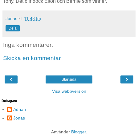
Tony. Det blir dock Elton och Bernie som vinner.
Jonas
kl.
11:48 fm
Dela
Inga kommentarer:
Skicka en kommentar
‹
›
Startsida
Visa webbversion
Deltagare
Adrian
Jonas
Använder
Blogger
.