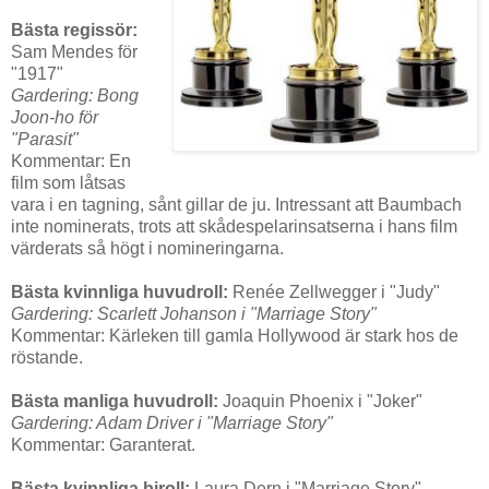
Bästa regissör:
Sam Mendes för
"1917"
Gardering: Bong
Joon-ho för
"Parasit"
Kommentar: En
film som låtsas
vara i en tagning, sånt gillar de ju. Intressant att Baumbach
inte nominerats, trots att skådespelarinsatserna i hans film
värderats så högt i nomineringarna.
Bästa kvinnliga huvudroll:
Renée Zellwegger i "Judy"
Gardering: Scarlett Johanson i "Marriage Story"
Kommentar: Kärleken till gamla Hollywood är stark hos de
röstande.
Bästa manliga huvudroll:
Joaquin Phoenix i "Joker"
Gardering: Adam Driver i "Marriage Story"
Kommentar: Garanterat.
Bästa kvinnliga biroll:
Laura Dern i "Marriage Story"