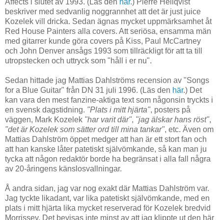
Affects i slutet av 1993. (Läs den
här
.) Pierre Hellqvist
beskriver med sedvanlig noggrannhet att det är just juice
Kozelek vill dricka. Sedan ägnas mycket uppmärksamhet åt
Red House Painters alla covers. Att seriösa, ensamma män
med gitarrer kunde göra covers på Kiss, Paul McCartney
och John Denver ansågs 1993 som tillräckligt för att ta till
utropstecken och uttryck som "håll i er nu".
Sedan hittade jag Mattias Dahlströms recension av "Songs
for a Blue Guitar" från DN 31 juli 1996. (Läs den
här
.) Det
kan vara den mest fanzine-aktiga text som någonsin tryckts i
en svensk dagstidning.
"Plats i mitt hjärta"
, posters på
väggen, Mark Kozelek
"har varit där"
,
"jag älskar hans röst"
,
"det är Kozelek som sätter ord till mina tankar"
, etc. Även om
Mattias Dahlström öppet medger att han är ett stort fan och
att han kanske låter patetiskt självömkande, så kan man ju
tycka att någon redaktör borde ha begränsat i alla fall några
av 20-åringens känslosvallningar.
Å andra sidan, jag var nog exakt där Mattias Dahlström var.
Jag tyckte likadant, var lika patetiskt självömkande, med en
plats i mitt hjärta lika mycket reserverad för Kozelek bredvid
Morrissey. Det bevisas inte minst av att jag klippte ut den här