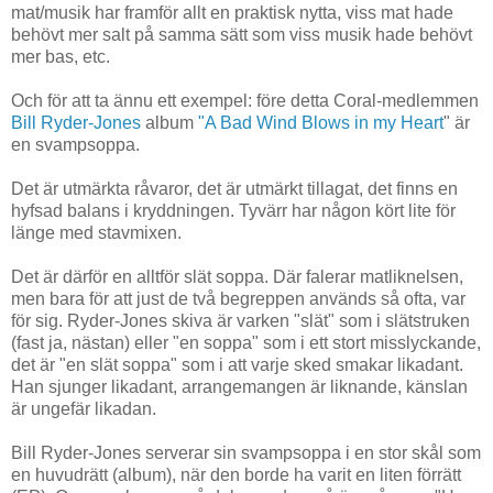
mat/musik har framför allt en praktisk nytta, viss mat hade
behövt mer salt på samma sätt som viss musik hade behövt
mer bas, etc.
Och för att ta ännu ett exempel: före detta Coral-medlemmen
Bill Ryder-Jones
album
"A Bad Wind Blows in my Heart
" är
en svampsoppa.
Det är utmärkta råvaror, det är utmärkt tillagat, det finns en
hyfsad balans i kryddningen. Tyvärr har någon kört lite för
länge med stavmixen.
Det är därför en alltför slät soppa. Där falerar matliknelsen,
men bara för att just de två begreppen används så ofta, var
för sig. Ryder-Jones skiva är varken "slät" som i slätstruken
(fast ja, nästan) eller "en soppa" som i ett stort misslyckande,
det är "en slät soppa" som i att varje sked smakar likadant.
Han sjunger likadant, arrangemangen är liknande, känslan
är ungefär likadan.
Bill Ryder-Jones serverar sin svampsoppa i en stor skål som
en huvudrätt (album), när den borde ha varit en liten förrätt