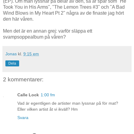
(EP). Om man lyssnar på delar av den, så är spår som "He
Took You in His Arms", "The Lemon Trees #3" och "A Bad
Wind Blows in My Heart Pt 2" några av de finaste jag hört
den här våren.
Men det är en annan grej: varför släppa ett
svampsoppealbum på våren?
Jonas
kl.
9:15 em
Dela
2 kommentarer:
Calle Lock
1:00 fm
Vad är egentligen de artister man lyssnar på för mat?
Eller vilken artist åt vi ikväll? Hm
Svara