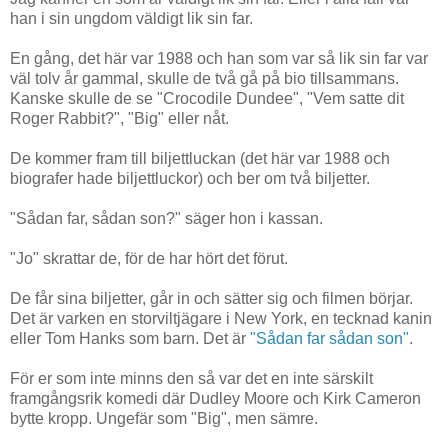
han i sin ungdom väldigt lik sin far.
En gång, det här var 1988 och han som var så lik sin far var
väl tolv år gammal, skulle de två gå på bio tillsammans.
Kanske skulle de se "Crocodile Dundee", "Vem satte dit
Roger Rabbit?", "Big" eller nåt.
De kommer fram till biljettluckan (det här var 1988 och
biografer hade biljettluckor) och ber om två biljetter.
"Sådan far, sådan son?" säger hon i kassan.
"Jo" skrattar de, för de har hört det förut.
De får sina biljetter, går in och sätter sig och filmen börjar.
Det är varken en storviltjägare i New York, en tecknad kanin
eller Tom Hanks som barn. Det är
"Sådan far sådan son"
.
För er som inte minns den så var det en inte särskilt
framgångsrik komedi där Dudley Moore och Kirk Cameron
bytte kropp. Ungefär som "Big", men sämre.