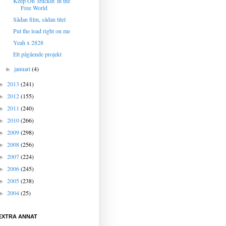
Keep On Truckin' in the
Free World
Sådan film, sådan titel
Put the load right on me
Yeah x 2828
Ett pågående projekt
januari
(4)
►
2013
(241)
►
2012
(155)
►
2011
(240)
►
2010
(266)
►
2009
(298)
►
2008
(256)
►
2007
(224)
►
2006
(245)
►
2005
(238)
►
2004
(25)
►
EXTRA ANNAT