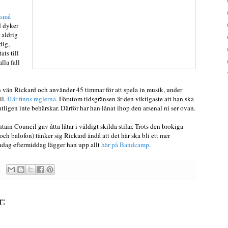
små
 dyker
 aldrig
rdig,
ats till
lla fall
in vän Rickard och använder 45 timmar för att spela in musik, under
il.
Här finns reglerna.
Förutom tidsgränsen är den viktigaste att han ska
ligen inte behärskar. Därför har han lånat ihop den arsenal ni ser ovan.
n Council gav åtta låtar i väldigt skilda stilar. Trots den brokiga
ch balofon) tänker sig Rickard ändå att det här ska bli ett mer
ndag eftermiddag lägger han upp allt
här på Bandcamp
.
r: