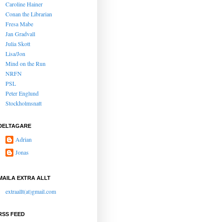
Caroline Hainer
Conan the Librarian
Fresa Mabe
Jan Gradvall
Julia Skott
Lisa/Jon
Mind on the Run
NRFN
PSL
Peter Englund
Stockholmsnatt
DELTAGARE
Adrian
Jonas
MAILA EXTRA ALLT
extraallt(at)gmail.com
RSS FEED