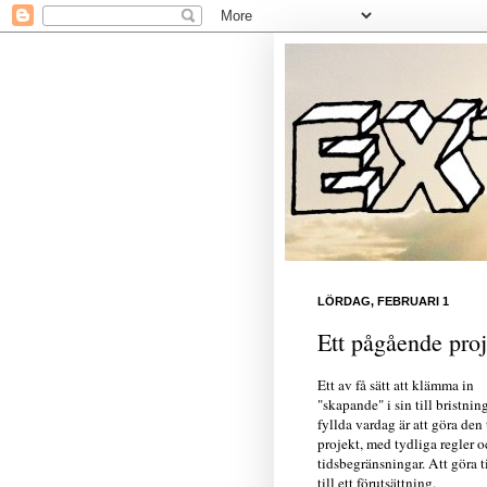
LÖRDAG, FEBRUARI 1
Ett pågående proj
Ett av få sätt att klämma in
"skapande" i sin till bristni
fyllda vardag är att göra den t
projekt, med tydliga regler 
tidsbegränsningar. Att göra t
till ett förutsättning.