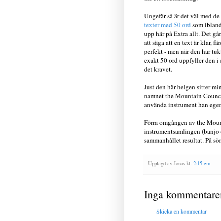
Ungefär så är det väl med de
texter med 50 ord
som ibland
upp här på Extra allt. Det går
att säga att en text är klar, fä
perfekt - men när den har tukt
exakt 50 ord uppfyller den i a
det kravet.
Just den här helgen sitter m
namnet the Mountain Counc
använda instrument han egent
Förra omgången av the Mountai
instrumentsamlingen (banjo o
sammanhållet resultat. På sö
Upplagd av
Jonas
kl.
2:15 em
Inga kommentare
Skicka en kommentar