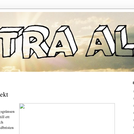
ekt
ngsgränsen
ill ett
och
idbristen