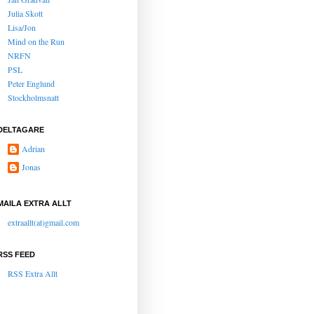
Julia Skott
Lisa/Jon
Mind on the Run
NRFN
PSL
Peter Englund
Stockholmsnatt
DELTAGARE
Adrian
Jonas
MAILA EXTRA ALLT
extraallt(at)gmail.com
RSS FEED
RSS Extra Allt