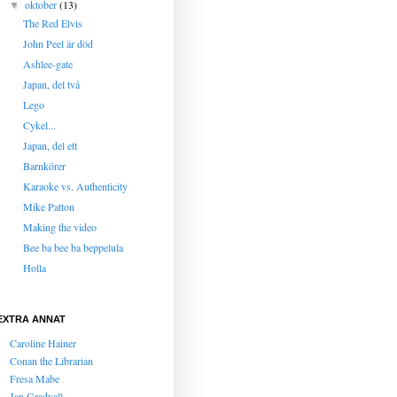
oktober
(13)
▼
The Red Elvis
John Peel är död
Ashlee-gate
Japan, del två
Lego
Cykel...
Japan, del ett
Barnkörer
Karaoke vs. Authenticity
Mike Patton
Making the video
Bee ba bee ba beppelula
Holla
EXTRA ANNAT
Caroline Hainer
Conan the Librarian
Fresa Mabe
Jan Gradvall