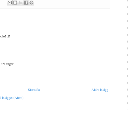
pplo! :D
!! ni suger
Startsida
Äldre inlägg
l inlägget (Atom)