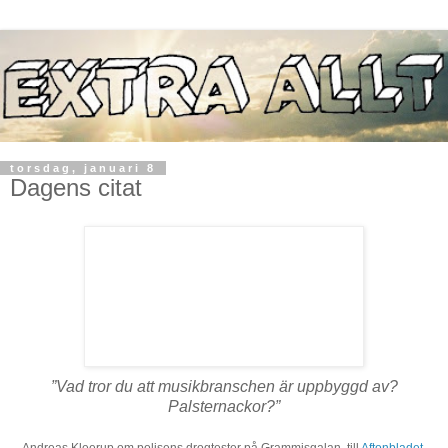
torsdag, januari 8
Dagens citat
”Vad tror du att musikbranschen är uppbyggd av?
Palsternackor?”
Andreas Kleerup om polisens drogtester på Grammisgalan, till
Aftonbladet
.