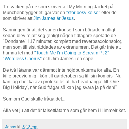
Tro varken på de som skriver att My Morning Jacket på
Münchenbryggeriet igår var en
"stor besvikelse"
eller de
som skriver att
Jim James är Jesus
.
Sanningen är att det var en konsert som började maffigt,
sedan blev rejält seg (enligt någon tidtagare spelade de
"Dondante" i 17 minuter, komplett med reverbsaxofonsolo),
men som till sist räddades av extranumren. Det går inte att
hamna fel med
"Touch Me I'm Going to Scream Pt 2"
,
"Wordless Chorus"
och Jim James i en cape.
De två låtarna var däremot inte höjdpunkterna för alla. En
kille bredvid mig i kön till garderoben sa till sin kompis "Nu
kan jag checka av i protokollet att ha headbangat till 'One
Big Holiday', när Gud frågar så kan jag svara ja på den!"
Som om Gud skulle fråga det...
Alla vet ju att det är falsettlåtarna som går hem i Himmelriket.
Jonas
kl.
8:13 em