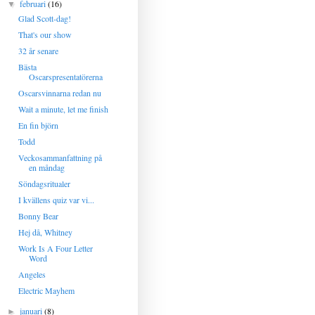
februari
(16)
▼
Glad Scott-dag!
That's our show
32 år senare
Bästa
Oscarspresentatörerna
Oscarsvinnarna redan nu
Wait a minute, let me finish
En fin björn
Todd
Veckosammanfattning på
en måndag
Söndagsritualer
I kvällens quiz var vi...
Bonny Bear
Hej då, Whitney
Work Is A Four Letter
Word
Angeles
Electric Mayhem
januari
(8)
►