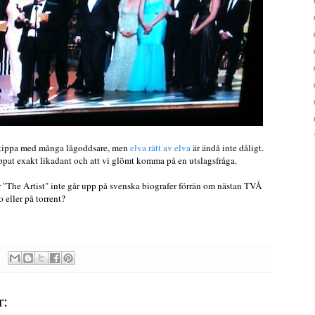
att tippa med många lågoddsare, men
elva rätt av elva
är ändå inte dåligt.
ippat exakt likadant och att vi glömt komma på en utslagsfråga.
ör "The Artist" inte går upp på svenska biografer förrän om nästan TVÅ
eller på torrent?
r: