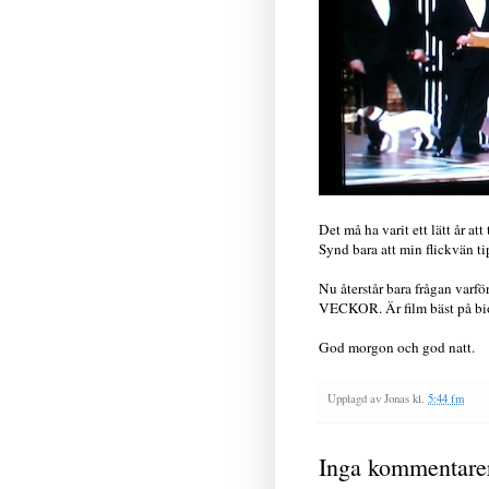
Det må ha varit ett lätt år 
Synd bara att min flickvän t
Nu återstår bara frågan varf
VECKOR. Är film bäst på bio 
God morgon och god natt.
Upplagd av
Jonas
kl.
5:44 fm
Inga kommentare