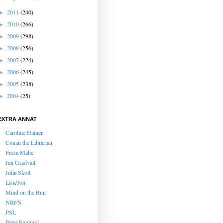
2011
(240)
►
2010
(266)
►
2009
(298)
►
2008
(256)
►
2007
(224)
►
2006
(245)
►
2005
(238)
►
2004
(25)
►
EXTRA ANNAT
Caroline Hainer
Conan the Librarian
Fresa Mabe
Jan Gradvall
Julia Skott
Lisa/Jon
Mind on the Run
NRFN
PSL
Peter Englund