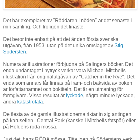
Det här exemplaret av "Räddaren i nöden" är det senaste i
min samling. Och troligen det finaste.
Det beror inte enbart på att det är den första svenska
utgåvan, från 1953, utan på det unika omslaget av
Stig
Södersten
.
Numera är illustrationer förbjudna på Salingers böcker. Det
enda undantaget i nytryck verkar vara Michael Mitchells
illustration från originalutgåvan av "Catcher in the Rye". Det
enda som annars får finnas på fram- och baksida av boken
är författarnamnet och boktiteln. Det är en utmaning för
formgivare. Vissa resultat är
lyckade
, några mindre lyckade,
andra
katastrofala
.
De flesta av de gamla illustrationerna riktar in sig antingen
på karusellen i Central Park (kanske i Mitchells fotspår) eller
på Holdens röda mössa.
Just det, hans RÖDA mössa. Titta igen på Söderstens verk.