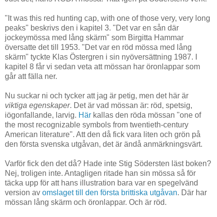
"It was this red hunting cap, with one of those very, very long
peaks" beskrivs den i kapitel 3. "Det var en sån där
jockeymössa med lång skärm" som Birgitta Hammar
översatte det till 1953. "Det var en röd mössa med lång
skärm" tyckte Klas Östergren i sin nyöversättning 1987. I
kapitel 8 får vi sedan veta att mössan har öronlappar som
går att fälla ner.
Nu suckar ni och tycker att jag är petig, men det här är
viktiga egenskaper
. Det är vad mössan är: röd, spetsig,
iögonfallande, larvig.
Här
kallas den röda mössan "one of
the most recognizable symbols from twentieth-century
American literature". Att den då fick vara liten och grön på
den första svenska utgåvan, det är ändå anmärkningsvärt.
Varför fick den det då? Hade inte Stig Södersten läst boken?
Nej, troligen inte. Antagligen ritade han sin mössa så för
täcka upp för att hans illustration bara var en spegelvänd
version av
omslaget till den första brittiska utgåvan
. Där har
mössan lång skärm och öronlappar. Och är röd.