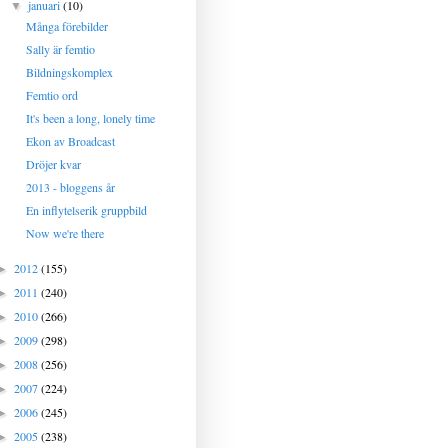
januari
(10)
▼
Många förebilder
Sally är femtio
Bildningskomplex
Femtio ord
It's been a long, lonely time
Ekon av Broadcast
Dröjer kvar
2013 - bloggens år
En inflytelserik gruppbild
Now we're there
2012
(155)
►
2011
(240)
►
2010
(266)
►
2009
(298)
►
2008
(256)
►
2007
(224)
►
2006
(245)
►
2005
(238)
►