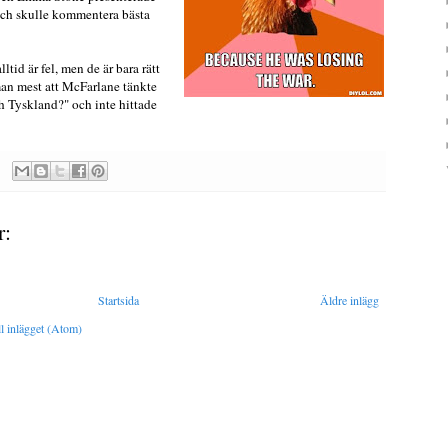
ch skulle kommentera bästa
lltid är fel, men de är bara rätt
man mest att McFarlane tänkte
h Tyskland?" och inte hittade
r:
Startsida
Äldre inlägg
l inlägget (Atom)