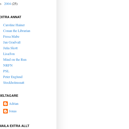
2004
(25)
►
EXTRA ANNAT
Caroline Hainer
Conan the Librarian
Fresa Mabe
Jan Gradvall
Julia Skott
Lisa/Jon
Mind on the Run
NRFN
PSL
Peter Englund
Stockholmsnatt
DELTAGARE
Adrian
Jonas
MAILA EXTRA ALLT