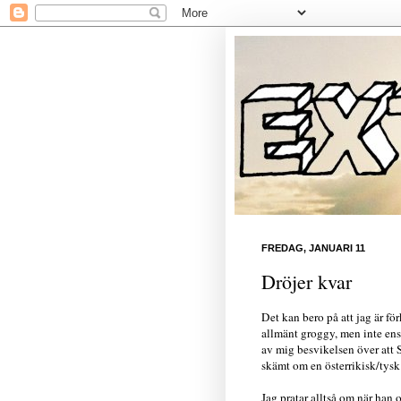
FREDAG, JANUARI 11
Dröjer kvar
Det kan bero på att jag är fö
allmänt groggy, men inte ens
av mig besvikelsen över att S
skämt om en österrikisk/tysk f
Jag pratar alltså om när han