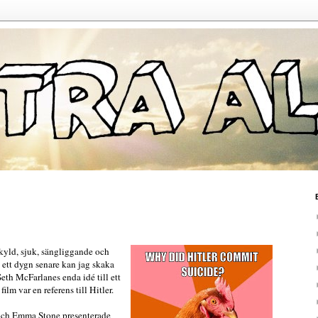
rkyld, sjuk, sängliggande och
 ett dygn senare kan jag skaka
eth McFarlanes enda idé till ett
ilm var en referens till Hitler.
 och Emma Stone presenterade