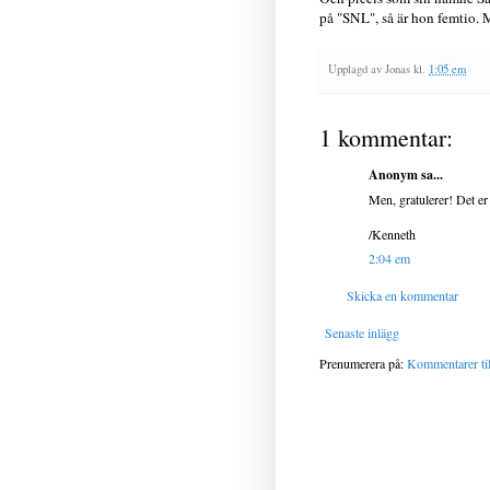
på "SNL", så är hon femtio. M
Upplagd av
Jonas
kl.
1:05 em
1 kommentar:
Anonym sa...
Men, gratulerer! Det er
/Kenneth
2:04 em
Skicka en kommentar
Senaste inlägg
Prenumerera på:
Kommentarer til