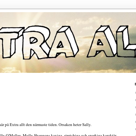
här på Extra allt den närmaste tiden. Orsaken heter Sally.
lly O'Malley, Molly Shannons kaxiga, stretchiga och sparkiga karaktär