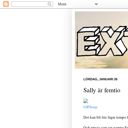
LÖRDAG, JANUARI 26
Sally är femtio
GIFSoup
Det kan bli lite lägre tempo 
Och precis som sin namne Sa