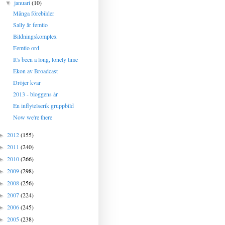
januari
(10)
▼
Många förebilder
Sally är femtio
Bildningskomplex
Femtio ord
It's been a long, lonely time
Ekon av Broadcast
Dröjer kvar
2013 - bloggens år
En inflytelserik gruppbild
Now we're there
2012
(155)
►
2011
(240)
►
2010
(266)
►
2009
(298)
►
2008
(256)
►
2007
(224)
►
2006
(245)
►
2005
(238)
►