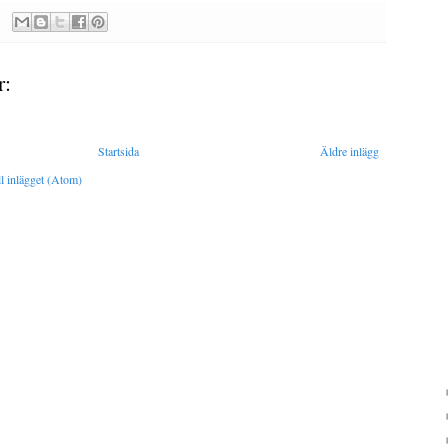
r:
Startsida
Äldre inlägg
l inlägget (Atom)