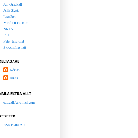
Jan Gradvall
Julia Skott
Lisa/Jon
Mind on the Run
NRFN
PSL
Peter Englund
Stockholmsnatt
DELTAGARE
Adrian
Jonas
MAILA EXTRA ALLT
extraallt(at)gmail.com
RSS FEED
RSS Extra Allt