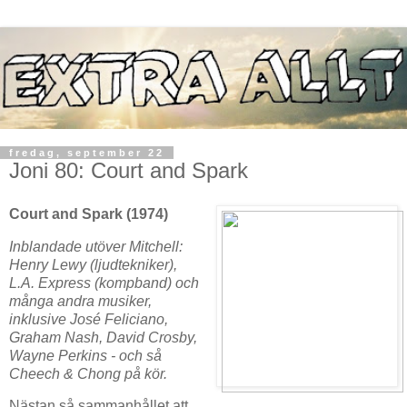
fredag, september 22
Joni 80: Court and Spark
Court and Spark (1974)
Inblandade utöver Mitchell:
Henry Lewy (ljudtekniker),
L.A. Express (kompband) och
många andra musiker,
inklusive José Feliciano,
Graham Nash, David Crosby,
Wayne Perkins - och så
Cheech & Chong på kör.
Nästan så sammanhållet att