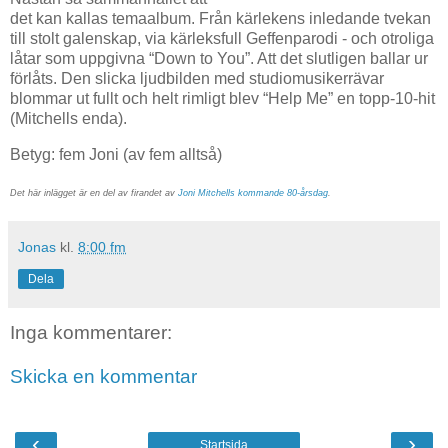
det kan kallas temaalbum. Från kärlekens inledande tvekan
till stolt galenskap, via kärleksfull Geffenparodi - och otroliga
låtar som uppgivna “Down to You”. Att det slutligen ballar ur
förlåts. Den slicka ljudbilden med studiomusikerrävar
blommar ut fullt och helt rimligt blev “Help Me” en topp-10-hit
(Mitchells enda).
Betyg: fem Joni (av fem alltså)
Det här inlägget är en del av firandet av
Joni Mitchells kommande 80-årsdag
.
Jonas
kl.
8:00 fm
Dela
Inga kommentarer:
Skicka en kommentar
‹
›
Startsida