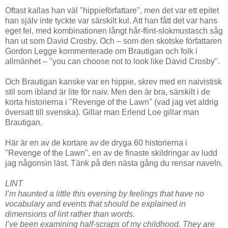
Oftast kallas han väl "hippieförfattare", men det var ett epitet
han själv inte tyckte var särskilt kul. Att han fått det var hans
eget fel, med kombinationen långt hår-flint-slokmustasch såg
han ut som David Crosby. Och – som den skotske författaren
Gordon Legge kommenterade om Brautigan och folk i
allmänhet – "you can choose not to look like David Crosby".
Och Brautigan kanske var en hippie, skrev med en naivistisk
stil som ibland är lite för naiv. Men den är bra, särskilt i de
korta historierna i "Revenge of the Lawn" (vad jag vet aldrig
översatt till svenska). Gillar man Erlend Loe gillar man
Brautigan.
Här är en av de kortare av de dryga 60 historierna i
"Revenge of the Lawn", en av de finaste skildringar av ludd
jag någonsin läst. Tänk på den nästa gång du rensar naveln.
LINT
I’m haunted a little this evening by feelings that have no
vocabulary and events that should be explained in
dimensions of lint rather than words.
I’ve been examining half-scraps of my childhood. They are