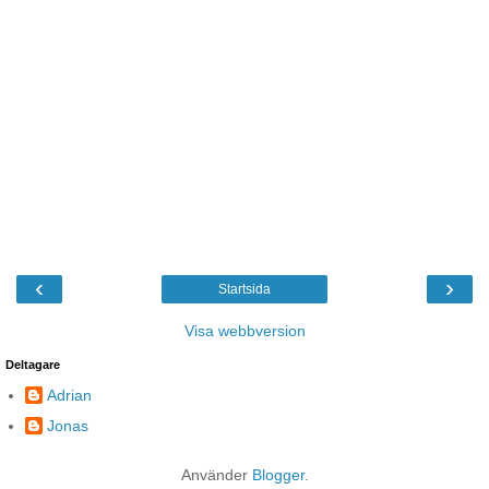
‹
›
Startsida
Visa webbversion
Deltagare
Adrian
Jonas
Använder
Blogger
.