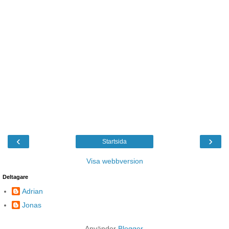
‹
›
Startsida
Visa webbversion
Deltagare
Adrian
Jonas
Använder
Blogger
.