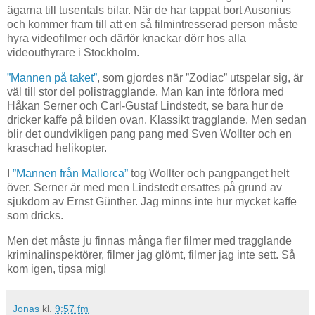
ägarna till tusentals bilar. När de har tappat bort Ausonius
och kommer fram till att en så filmintresserad person måste
hyra videofilmer och därför knackar dörr hos alla
videouthyrare i Stockholm.
”Mannen på taket”
, som gjordes när ”Zodiac” utspelar sig, är
väl till stor del polistragglande. Man kan inte förlora med
Håkan Serner och Carl-Gustaf Lindstedt, se bara hur de
dricker kaffe på bilden ovan. Klassikt tragglande. Men sedan
blir det oundvikligen pang pang med Sven Wollter och en
kraschad helikopter.
I
”Mannen från Mallorca”
tog Wollter och pangpanget helt
över. Serner är med men Lindstedt ersattes på grund av
sjukdom av Ernst Günther. Jag minns inte hur mycket kaffe
som dricks.
Men det måste ju finnas många fler filmer med tragglande
kriminalinspektörer, filmer jag glömt, filmer jag inte sett. Så
kom igen, tipsa mig!
Jonas
kl.
9:57 fm