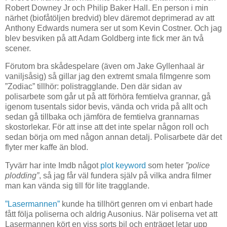
Robert Downey Jr och Philip Baker Hall. En person i min
närhet (biofåtöljen bredvid) blev däremot deprimerad av att
Anthony Edwards numera ser ut som Kevin Costner. Och jag
blev besviken på att Adam Goldberg inte fick mer än två
scener.
Förutom bra skådespelare (även om Jake Gyllenhaal är
vaniljsåsig) så gillar jag den extremt smala filmgenre som
”Zodiac” tillhör: polistragglande. Den där sidan av
polisarbete som går ut på att förhöra femtielva grannar, gå
igenom tusentals sidor bevis, vända och vrida på allt och
sedan gå tillbaka och jämföra de femtielva grannarnas
skostorlekar. För att inse att det inte spelar någon roll och
sedan börja om med någon annan detalj. Polisarbete där det
flyter mer kaffe än blod.
Tyvärr har inte Imdb något
plot keyword
som heter
”police
plodding”
, så jag får väl fundera själv på vilka andra filmer
man kan vända sig till för lite tragglande.
”Lasermannen”
kunde ha tillhört genren om vi enbart hade
fått följa poliserna och aldrig Ausonius. När poliserna vet att
Lasermannen kört en viss sorts bil och enträget letar upp