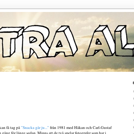
an få tag på
”Snacka går ju...”
från 1981 med Håkan och Carl-Gustaf
n gång för länge sedan. Minns att de två spelar fotografer som har i