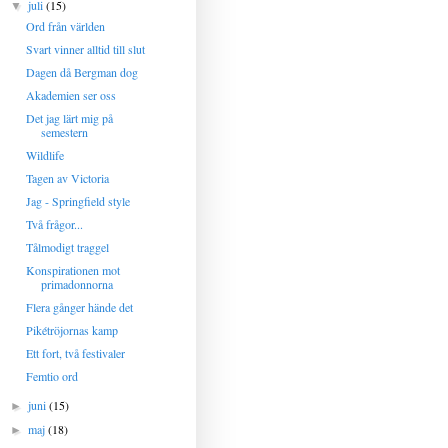
juli
(15)
▼
Ord från världen
Svart vinner alltid till slut
Dagen då Bergman dog
Akademien ser oss
Det jag lärt mig på
semestern
Wildlife
Tagen av Victoria
Jag - Springfield style
Två frågor...
Tålmodigt traggel
Konspirationen mot
primadonnorna
Flera gånger hände det
Pikétröjornas kamp
Ett fort, två festivaler
Femtio ord
juni
(15)
►
maj
(18)
►