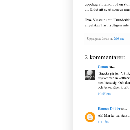
uppdrag att ta kort på en sto
att få det att se ut som en m
Två.
Visste ni att ”Dunderkl
engelska? Fast tydligen inte a
Upplagd av
Jonas
kl.
7:06 em
2 kommentarer:
Conan
sa...
"Snacka går ju...". Shi
mycket mer än köttfärss
men lite sexig. Och de
och Acke, säger ju allt
10:55 em
Hannes Dükler
sa...
Ah! Min far var statist 
1:11 fm