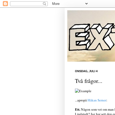
ONSDAG, JULI 4
Två frågor...
...apropå
Håkan Serner
:
Ett.
Någon som vet om man k
Lindstedt? Jag har sett den e