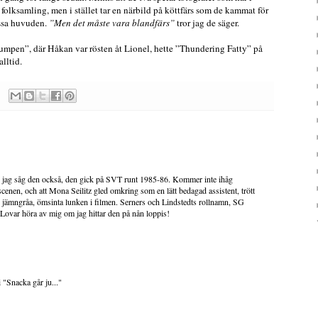
r folksamling, men i stället tar en närbild på köttfärs som de kammat för
assa huvuden.
”Men det måste vara blandfärs”
tror jag de säger.
umpen”, där Håkan var rösten åt Lionel, hette ”Thundering Fatty” på
lltid.
t, jag såg den också, den gick på SVT runt 1985-86. Kommer inte ihåg
cenen, och att Mona Seilitz gled omkring som en lätt bedagad assistent, trött
n jämngråa, ömsinta lunken i filmen. Serners och Lindstedts rollnamn, SG
. Lovar höra av mig om jag hittar den på nån loppis!
i "Snacka går ju..."