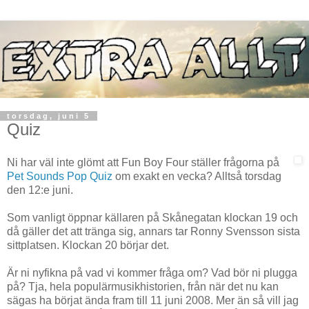
torsdag, juni 5
Quiz
Ni har väl inte glömt att Fun Boy Four ställer frågorna på
Pet Sounds Pop Quiz
om exakt en vecka? Alltså torsdag
den 12:e juni.
Som vanligt öppnar källaren på Skånegatan klockan 19 och
då gäller det att tränga sig, annars tar Ronny Svensson sista
sittplatsen. Klockan 20 börjar det.
Är ni nyfikna på vad vi kommer fråga om? Vad bör ni plugga
på? Tja, hela populärmusikhistorien, från när det nu kan
sägas ha börjat ända fram till 11 juni 2008. Mer än så vill jag