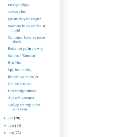
Fredagsindigo
Veckans bild...
Igatsus betyder längtan
Southern belles are hell at
night
Sanningen kommer precis
efteråt
Better not get in the way
Samma i "Sommar"
Blurfeber
Spy Bar torsdag
Respektives romaner
Not made to last
Helt vanliga uttryck...
Åke och Veronica
Vad jag lärt mig under
semestern
juli
(20)
►
juni
(14)
►
maj
(22)
►