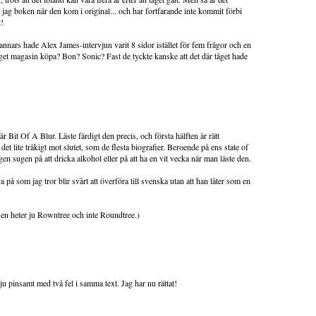
e jag boken när den kom i original... och har fortfarande inte kommit förbi
t!
, annars hade Alex James-intervjun varit 8 sidor istället för fem frågor och en
nget magasin köpa? Bon? Sonic? Fast de tyckte kanske att det där tåget hade
är Bit Of A Blur. Läste färdigt den precis, och första hälften är rätt
 det lite tråkigt mot slutet, som de flesta biografier. Beroende på ens state of
n sugen på att dricka alkohol eller på att ha en vit vecka när man läste den.
va på som jag tror blir svårt att överföra till svenska utan att han låter som en
mmisen heter ju Rowntree och inte Roundtree.)
u pinsamt med två fel i samma text. Jag har nu rättat!