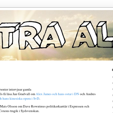
ibenter intervjuar gamla
ls få läsa Jan Gradvall om
Alex James och hans ostar i DN
och Andres
 hans kinesiska opera i SvD
.
 Mats Olsson om Dave Rowntrees politikerkarriär i Expressen och
oxons tragik i Sydsvenskan.