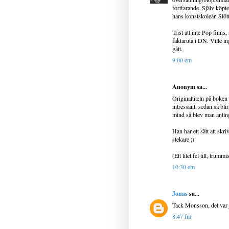
fortfarande. Själv köpt
hans konstskoleår. Slöt
Trist att inte Pop finns
faktaruta i DN. Ville i
gått.
9:00 em
Anonym sa...
Originaltiteln på boken 
intressant, sedan så blir
mind så blev man antinge
Han har ett sätt att skri
stekare ;)
(Ett litet fel till, tru
10:30 em
Jonas
sa...
Tack Monsson, det var j
8:47 fm