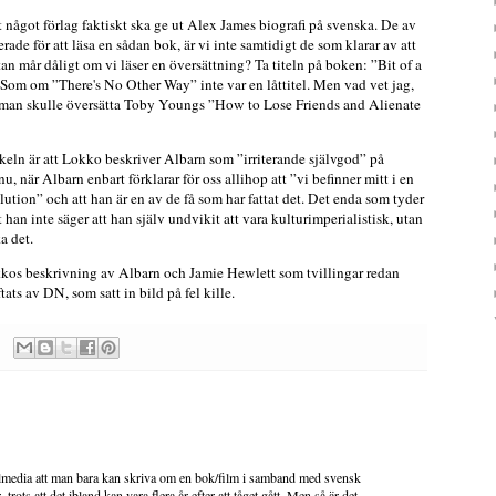
tt något förlag faktiskt ska ge ut Alex James biografi på svenska. De av
serade för att läsa en sådan bok, är vi inte samtidigt de som klarar av att
tan mår dåligt om vi läser en översättning? Ta titeln på boken: ”Bit of a
. Som om ”There's No Other Way” inte var en låttitel. Men vad vet jag,
ör man skulle översätta Toby Youngs ”How to Lose Friends and Alienate
keln är att Lokko beskriver Albarn som ”irriterande självgod” på
 nu, när Albarn enbart förklarar för oss allihop att ”vi befinner mitt i en
lution” och att han är en av de få som har fattat det. Det enda som tyder
 han inte säger att han själv undvikit att vara kulturimperialistisk, utan
a det.
kkos beskrivning av Albarn och Jamie Hewlett som tvillingar redan
ats av DN, som satt in bild på fel kille.
media att man bara kan skriva om en bok/film i samband med svensk
trots att det ibland kan vara flera år efter att tåget gått. Men så är det