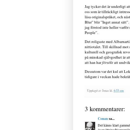
Jag tycker det är underligt a
oss som är tillräckligt intres
läsa originalspråket, och näs
Blur” blir ”Inget annat sätt”
jag förstod inte heller varf
People”.
Det roligaste med Albarnarti
nittiotalet. Till skillnad mot
kulturell och geografisk revo
på minskad självgodhet är att
att han har
försökt
att undvik
Dessutom var det kul att Lo
tidigare i veckan hade bekräft
Upplagd av
Jonas
kl.
6:53 em
3 kommentarer:
Conan
sa...
Det känns klart gammel
översättning/biopremiär, 