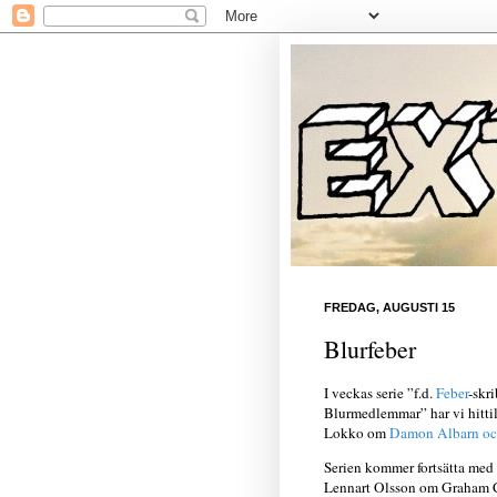
FREDAG, AUGUSTI 15
Blurfeber
I veckas serie ”f.d.
Feber
-skr
Blurmedlemmar” har vi hittil
Lokko om
Damon Albarn och
Serien kommer fortsätta med
Lennart Olsson om Graham C