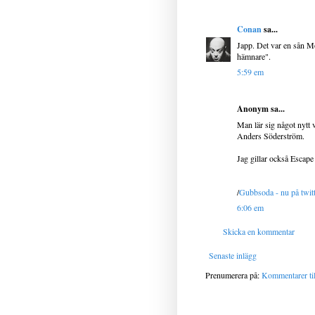
Conan
sa...
Japp. Det var en sån M
hämnare".
5:59 em
Anonym sa...
Man lär sig något nytt v
Anders Söderström.
Jag gillar också Escape
/
Gubbsoda - nu på twit
6:06 em
Skicka en kommentar
Senaste inlägg
Prenumerera på:
Kommentarer til