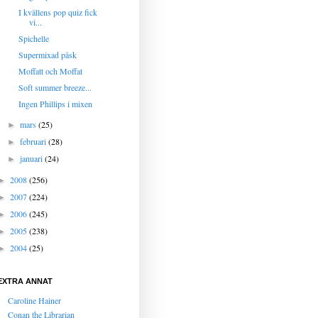
I kvällens pop quiz fick
vi...
Spichelle
Supermixad påsk
Moffatt och Moffat
Soft summer breeze...
Ingen Phillips i mixen
mars
(25)
►
februari
(28)
►
januari
(24)
►
2008
(256)
►
2007
(224)
►
2006
(245)
►
2005
(238)
►
2004
(25)
►
EXTRA ANNAT
Caroline Hainer
Conan the Librarian