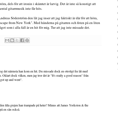
 störa, dels för att ironin i skämtet är larvig. Det är inte så konstigt att
tal gitarrmusik inte får hits.
reas Söderström den låt jag inser att jag faktiskt är där för att höra,
Escape from New York". Med händerna på gitarren och foten på en liten
t som i alla fall är en hit för mig. Tur att jag inte missade det.
g det närmsta han kom en hit. Du missade dock en otroligt fin låt med
Oklart dock vilken, men jag tror det är "It's really a good reason" från
 got up and went".
en lilla grejen han trampade på heter? Minns att James Yorkston & the
på en sån också.