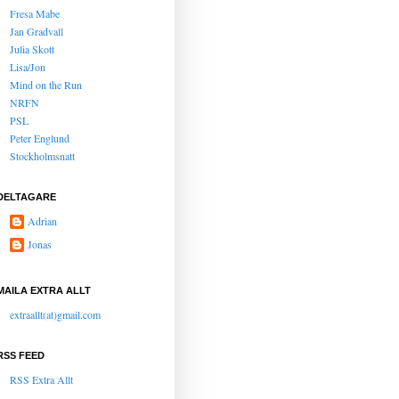
Fresa Mabe
Jan Gradvall
Julia Skott
Lisa/Jon
Mind on the Run
NRFN
PSL
Peter Englund
Stockholmsnatt
DELTAGARE
Adrian
Jonas
MAILA EXTRA ALLT
extraallt(at)gmail.com
RSS FEED
RSS Extra Allt