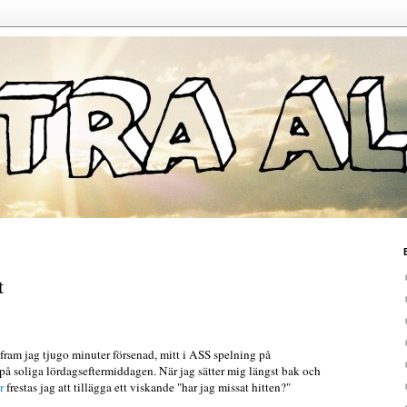
t
ram jag tjugo minuter försenad, mitt i ASS spelning på
på soliga lördagseftermiddagen. När jag sätter mig längst bak och
r
frestas jag att tillägga ett viskande "har jag missat hitten?"