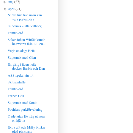
maj
(27)
►
april
(21)
▼
Ni vet hur fransmän kan
vara pretentiösa
Supermix - lilla Valborg
Femtio ord
Saker Johan Wirfält kunde
ha twittrat från El Perr...
Varje onsdag: Helle
Supermix med Glen
En gång i tiden hette
dockor Barbie och Ken
ASS spelar sin hit
Skitsamhälle
Femtio ord
France Gall
Supermix med Sonic
Poehlers parkförvaltning
Trädet utan löv såg ut som
en hjärna
Extra allt och Miffy önskar
glad påskdans