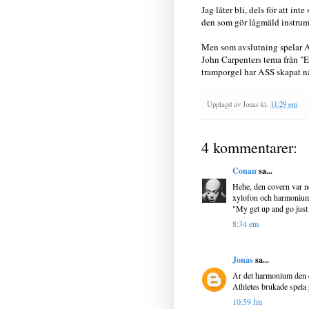
Jag låter bli, dels för att inte
den som gör lågmäld instrumen
Men som avslutning spelar And
John Carpenters tema från "
tramporgel har ASS skapat någo
Upplagd av
Jonas
kl.
11:29 em
4 kommentarer:
Conan
sa...
Hehe, den covern var no
xylofon och harmonium. 
"My get up and go just
8:34 em
Jonas
sa...
Är det harmonium den d
Athletes brukade spela 
10:59 fm