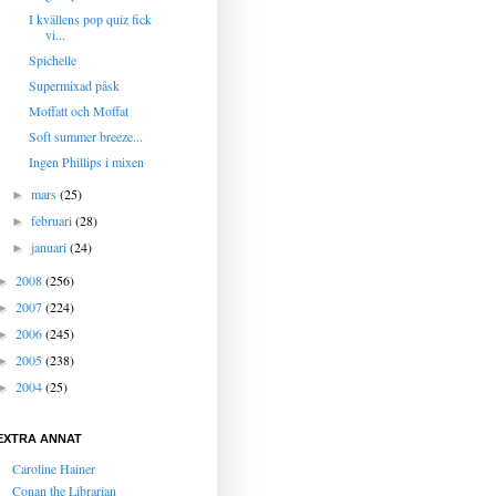
I kvällens pop quiz fick
vi...
Spichelle
Supermixad påsk
Moffatt och Moffat
Soft summer breeze...
Ingen Phillips i mixen
mars
(25)
►
februari
(28)
►
januari
(24)
►
2008
(256)
►
2007
(224)
►
2006
(245)
►
2005
(238)
►
2004
(25)
►
EXTRA ANNAT
Caroline Hainer
Conan the Librarian