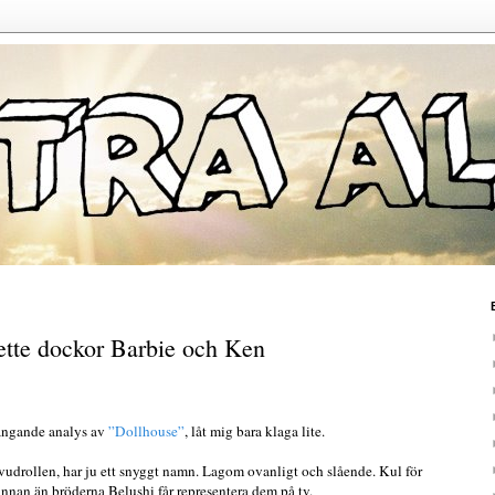
hette dockor Barbie och Ken
rängande analys av
”Dollhouse”
, låt mig bara klaga lite.
udrollen, har ju ett snyggt namn. Lagom ovanligt och slående. Kul för
nnan än bröderna Belushi får representera dem på tv.