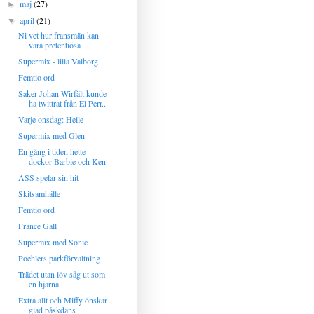
maj
(27)
►
april
(21)
▼
Ni vet hur fransmän kan
vara pretentiösa
Supermix - lilla Valborg
Femtio ord
Saker Johan Wirfält kunde
ha twittrat från El Perr...
Varje onsdag: Helle
Supermix med Glen
En gång i tiden hette
dockor Barbie och Ken
ASS spelar sin hit
Skitsamhälle
Femtio ord
France Gall
Supermix med Sonic
Poehlers parkförvaltning
Trädet utan löv såg ut som
en hjärna
Extra allt och Miffy önskar
glad påskdans