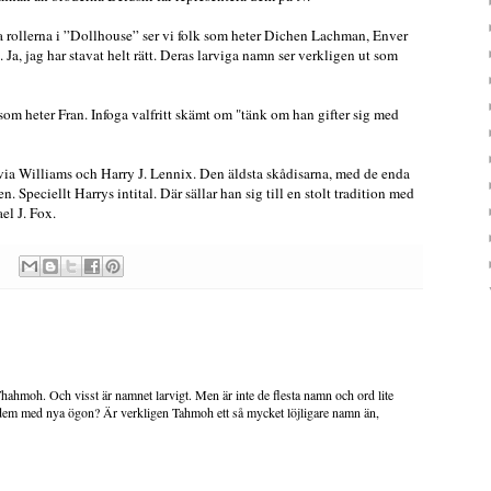
a rollerna i ”Dollhouse” ser vi folk som heter Dichen Lachman, Enver
a, jag har stavat helt rätt. Deras larviga namn ser verkligen ut som
som heter Fran. Infoga valfritt skämt om "tänk om han gifter sig med
livia Williams och Harry J. Lennix. Den äldsta skådisarna, med de enda
Speciellt Harrys intital. Där sällar han sig till en stolt tradition med
el J. Fox.
hahmoh. Och visst är namnet larvigt. Men är inte de flesta namn och ord lite
dem med nya ögon? Är verkligen Tahmoh ett så mycket löjligare namn än,