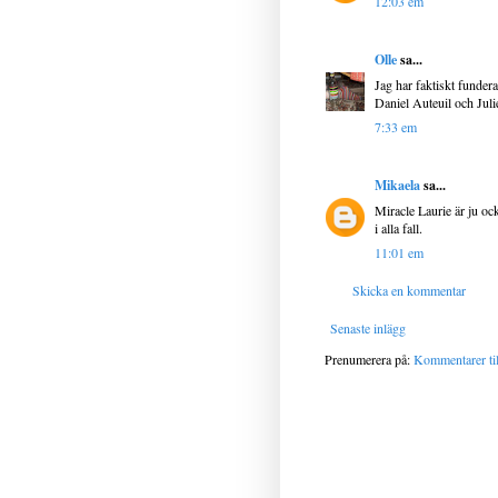
12:03 em
Olle
sa...
Jag har faktiskt fundera
Daniel Auteuil och Julie
7:33 em
Mikaela
sa...
Miracle Laurie är ju oc
i alla fall.
11:01 em
Skicka en kommentar
Senaste inlägg
Prenumerera på:
Kommentarer til