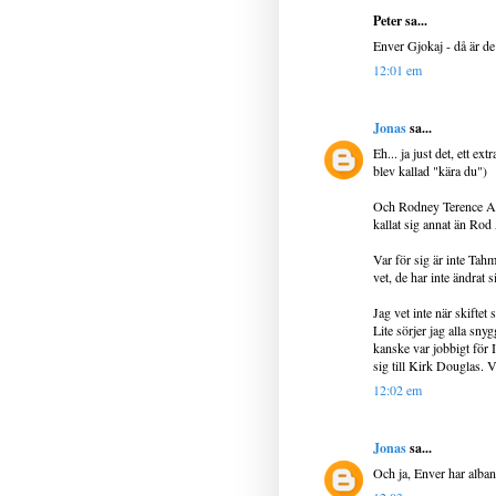
Peter sa...
Enver Gjokaj - då är de
12:01 em
Jonas
sa...
Eh... ja just det, ett e
blev kallad "kära du")
Och Rodney Terence Argen
kallat sig annat än Rod
Var för sig är inte Tahm
vet, de har inte ändrat 
Jag vet inte när skiftet
Lite sörjer jag alla sny
kanske var jobbigt för I
sig till Kirk Douglas. 
12:02 em
Jonas
sa...
Och ja, Enver har alban