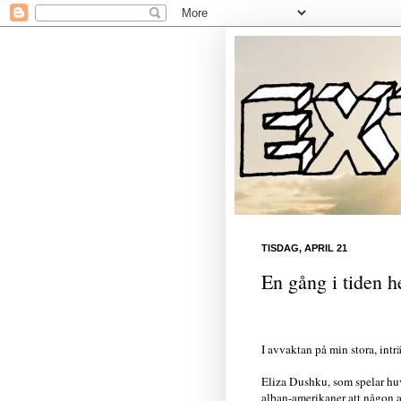
TISDAG, APRIL 21
En gång i tiden 
I avvaktan på min stora, int
Eliza Dushku, som spelar huv
alban-amerikaner att någon a