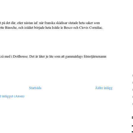
t på det där, eller nästan iaf: när franska skådisar slutade heta saker som
tte Binoche, och istället började heta Isilde le Besco och Clovis Cornillac.
kså med i Dollhouse. Det är låter ju lite som att gammaldags filmstjärnenamn
Startsida
Äldre inlägg
l inlägget (Atom)