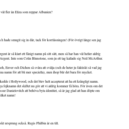
 väl fler än Eliza som reppar Albanien?
xtra h hade smugit sig in där, tack för korrläsningen! (För övrigt länge sen jag
t är så klart ett fånigt namn på sitt sätt, men så har han väl heller aldrig
 Argent. Inte som Colin Blunstone, som ju ett tag kallade sig Neil McArthur.
oh, Enver och Dichen så svåra att svälja (och de heter ju faktiskt så vad jag
sina namn för att bli mer speciella), men ihop blir det bara för mycket.
 skedde i Hollywood, och det blev helt accepterat att ha ett krångligt namn.
gga fejknamn det skiftet nu gör att vi aldrig kommer få höra. För även om det
ssur Danielovitch att behöva byta identitet, så är jag glad att han döpte om
Vilket namn!
skt ursprung också. Regis Philbin är en till.