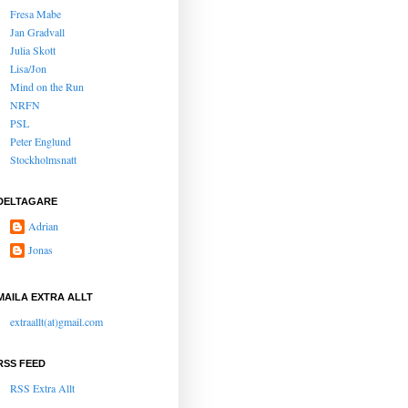
Fresa Mabe
Jan Gradvall
Julia Skott
Lisa/Jon
Mind on the Run
NRFN
PSL
Peter Englund
Stockholmsnatt
DELTAGARE
Adrian
Jonas
MAILA EXTRA ALLT
extraallt(at)gmail.com
RSS FEED
RSS Extra Allt