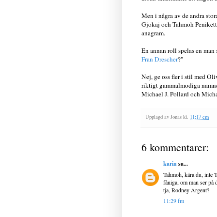
Men i några av de andra stor
Gjokaj och Tahmoh Penikett. J
anagram.
En annan roll spelas en man 
Fran Drescher
?"
Nej, ge oss fler i stil med O
riktigt gammalmodiga namnen. 
Michael J. Pollard och Micha
Upplagd av
Jonas
kl.
11:17 em
6 kommentarer:
karin
sa...
Tahmoh, kära du, inte T
fåniga, om man ser på 
tja, Rodney Argent?
11:29 fm