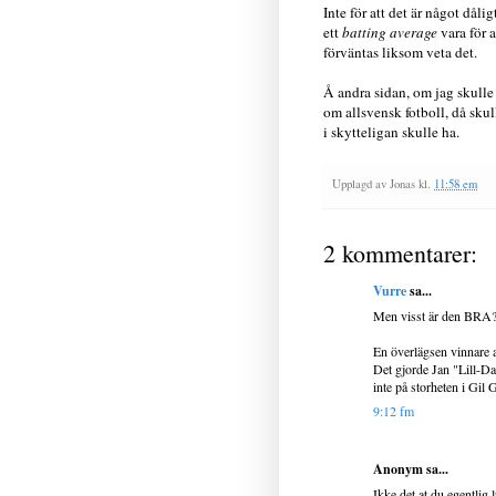
Inte för att det är något dål
ett
batting average
vara för a
förväntas liksom veta det.
Å andra sidan, om jag skulle
om allsvensk fotboll, då sku
i skytteligan skulle ha.
Upplagd av
Jonas
kl.
11:58 em
2 kommentarer:
Vurre
sa...
Men visst är den BRA
En överlägsen vinnare a
Det gjorde Jan "Lill-D
inte på storheten i Gil
9:12 fm
Anonym sa...
Ikke det at du egentlig 