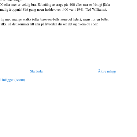
0 eller mer er veldig bra. Et batting average på .400 eller mer er 'riktigt jäkla
 umulig å oppnå! Sist gang noen hadde over .400 var i 1941 (Ted Williams).
årlig med mange walks (eller base-on-balls som det heter), mens for en batter
alks, så det kommer litt ann på hvordan du ser det og hvem du spør.
Startsida
Äldre inlägg
l inlägget (Atom)