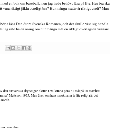
igt med en bok om baseball, men jag hade behövt läsa på lite. Hur bra ska
tt vara riktigt jäkla otroligt bra? Hur många
walks
är riktigt uselt? Man
 börja läsa Den Stora Svenska Romanen, och det skulle visa sig handla
lle jag inte ha en aning om hur många mål en riktigt överlägsen vinnare
?
v den allsvenska skytteligan skulle t.ex. kunna göra 31 mål på 26 matcher.
amma" Mattsson 1975. Men även om hans smeknamn är lite roligt rår det
 Gamesh.
lurer, men dog...