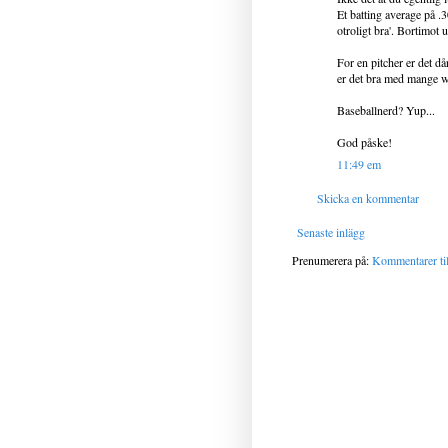
Et batting average på .30
otroligt bra'. Bortimot
For en pitcher er det d
er det bra med mange w
Baseballnerd? Yup...
God påske!
11:49 em
Skicka en kommentar
Senaste inlägg
Prenumerera på:
Kommentarer til