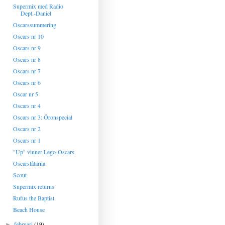
Supermix med Radio
Dept.-Daniel
Oscarssummering
Oscars nr 10
Oscars nr 9
Oscars nr 8
Oscars nr 7
Oscars nr 6
Oscar nr 5
Oscars nr 4
Oscars nr 3: Öronspecial
Oscars nr 2
Oscars nr 1
"Up" vinner Lego-Oscars
Oscarslåtarna
Scout
Supermix returns
Rufus the Baptist
Beach House
februari
(19)
►