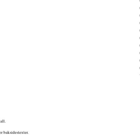
all.
ser baksidestexter.