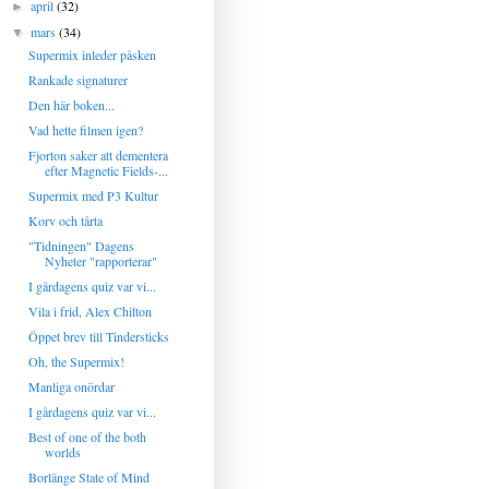
april
(32)
►
mars
(34)
▼
Supermix inleder påsken
Rankade signaturer
Den här boken...
Vad hette filmen igen?
Fjorton saker att dementera
efter Magnetic Fields-...
Supermix med P3 Kultur
Korv och tårta
"Tidningen" Dagens
Nyheter "rapporterar"
I gårdagens quiz var vi...
Vila i frid, Alex Chilton
Öppet brev till Tindersticks
Oh, the Supermix!
Manliga onördar
I gårdagens quiz var vi...
Best of one of the both
worlds
Borlänge State of Mind