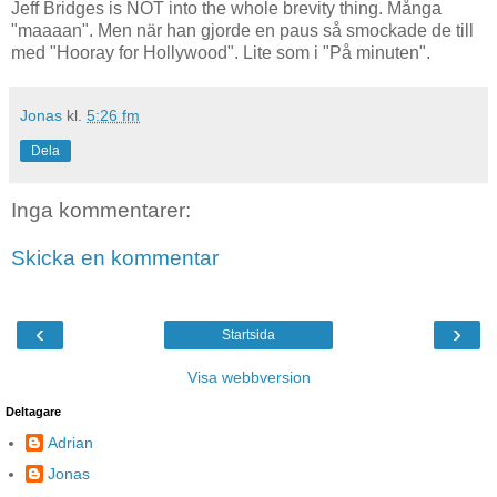
Jeff Bridges is NOT into the whole brevity thing. Många
"maaaan". Men när han gjorde en paus så smockade de till
med "Hooray for Hollywood". Lite som i "På minuten".
Jonas
kl.
5:26 fm
Dela
Inga kommentarer:
Skicka en kommentar
‹
›
Startsida
Visa webbversion
Deltagare
Adrian
Jonas