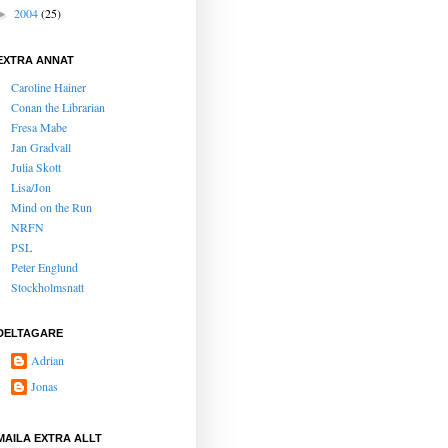
2004
(25)
►
EXTRA ANNAT
Caroline Hainer
Conan the Librarian
Fresa Mabe
Jan Gradvall
Julia Skott
Lisa/Jon
Mind on the Run
NRFN
PSL
Peter Englund
Stockholmsnatt
DELTAGARE
Adrian
Jonas
MAILA EXTRA ALLT