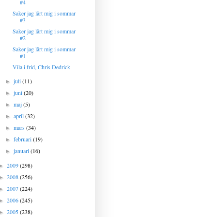
#4
Saker jag lärt mig i sommar
#3
Saker jag lärt mig i sommar
#2
Saker jag lärt mig i sommar
#1
Vila i frid, Chris Dedrick
juli
(11)
►
juni
(20)
►
maj
(5)
►
april
(32)
►
mars
(34)
►
februari
(19)
►
januari
(16)
►
2009
(298)
►
2008
(256)
►
2007
(224)
►
2006
(245)
►
2005
(238)
►