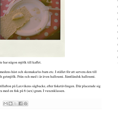
te har någon mjölk till kaffet.
edens häst och skomakar'ns barn etc. I stället för att servera den till
 och getmjölk. Från och med i år även halloumi. Jämtländsk halloumi.
illafton på Laxvikens sågbacke, efter fisketävlingen. Där placerade sig
a med en fisk på 6 (sex) gram. I vuxenklassen.