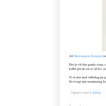
Att
Skärvångens bymejeri
in
Det är väl den gamla visan, sm
kaffet gör de ost av all ko-
Vi åt den med välbehag på gr
för övrigt min tremänning fyr
Upplagd av
Jonas
kl.
8:20 fm