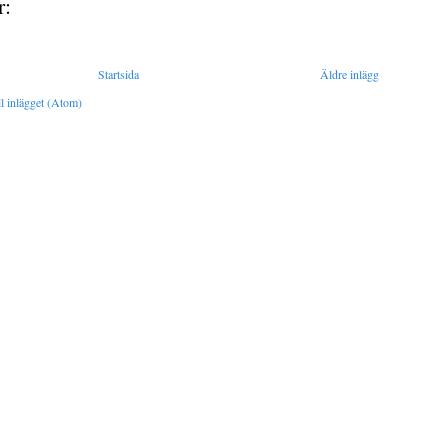
r:
Startsida
Äldre inlägg
l inlägget (Atom)