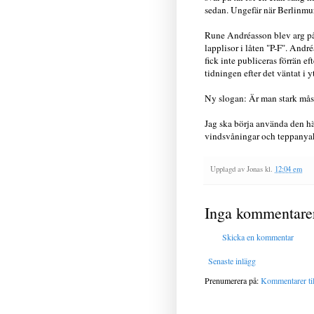
sedan. Ungefär när Berlinmur
Rune Andréasson blev arg på
lapplisor i låten "P-F". Andr
fick inte publiceras förrän ef
tidningen efter det väntat i y
Ny slogan: Är man stark mås
Jag ska börja använda den hä
vindsvåningar och teppanyaki
Upplagd av
Jonas
kl.
12:04 em
Inga kommentare
Skicka en kommentar
Senaste inlägg
Prenumerera på:
Kommentarer til