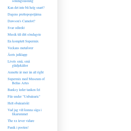
söndagsläsning
Kan det inte bli helg snart?
Dagens prettopopstjärna
Dawson's Camelot?
Svar odirekt
Musik till ditt söndagste
En komplett Supermix
Veckans metaforer
Årets julklapp
Livets små, små
glädjekällor
Annette är mer än all right
Supermix med Museum of
Bellas Artes
Banksy leder tanken fel
File under "Unbalearic"
Helt obaleariskt
Vad jag vill kunna säga i
fikarummet
The xx lever vidare
Panik i poolen!