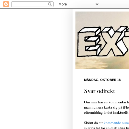
MÅNDAG, OKTOBER 18
Svar odirekt
Om man har en kommentar til
man numera kasta sig på iPhon
eftermiddag är det inaktuellt
Skönt då att
kommande numr
svar på tal för en elak sång h