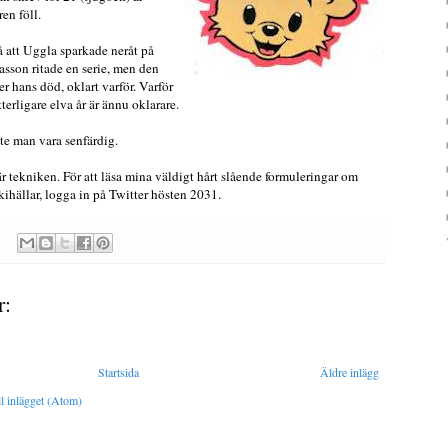
en föll.
 att Uggla sparkade neråt på
éasson ritade en serie, men den
ter hans död, oklart varför. Varför
tterligare elva år är ännu oklarare.
te man vara senfärdig.
r tekniken. För att läsa mina väldigt hårt slående formuleringar om
hällar, logga in på Twitter hösten 2031.
r:
Startsida
Äldre inlägg
l inlägget (Atom)