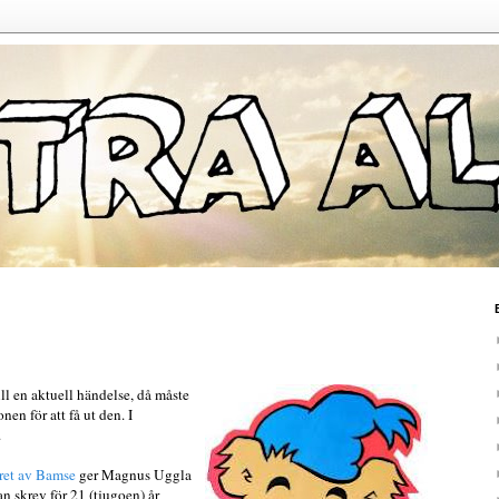
l en aktuell händelse, då måste
en för att få ut den. I
.
et av Bamse
ger Magnus Uggla
an skrev för 21 (tjugoen) år