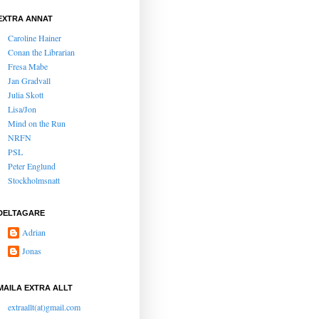
EXTRA ANNAT
Caroline Hainer
Conan the Librarian
Fresa Mabe
Jan Gradvall
Julia Skott
Lisa/Jon
Mind on the Run
NRFN
PSL
Peter Englund
Stockholmsnatt
DELTAGARE
Adrian
Jonas
MAILA EXTRA ALLT
extraallt(at)gmail.com