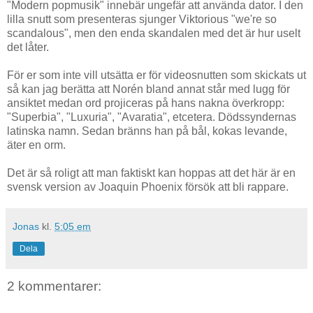
"Modern popmusik" innebär ungefär att använda dator. I den
lilla snutt som presenteras sjunger Viktorious "we're so
scandalous", men den enda skandalen med det är hur uselt
det låter.
För er som inte vill utsätta er för videosnutten som skickats ut
så kan jag berätta att Norén bland annat står med lugg för
ansiktet medan ord projiceras på hans nakna överkropp:
"Superbia", "Luxuria", "Avaratia", etcetera. Dödssyndernas
latinska namn. Sedan bränns han på bål, kokas levande,
äter en orm.
Det är så roligt att man faktiskt kan hoppas att det här är en
svensk version av Joaquin Phoenix försök att bli rappare.
Jonas
kl.
5:05 em
Dela
2 kommentarer: