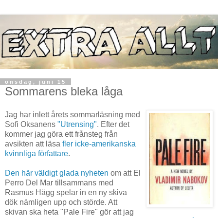
onsdag, juni 15
Sommarens bleka låga
Jag har inlett årets sommarläsning med
Sofi Oksanens
"Utrensing"
. Efter det
kommer jag göra ett frånsteg från
avsikten att läsa
fler icke-amerikanska
kvinnliga författare
.
Den här väldigt glada nyheten
om att El
Perro Del Mar tillsammans med
Rasmus Hägg spelar in en ny skiva
dök nämligen upp och störde. Att
skivan ska heta "Pale Fire" gör att jag