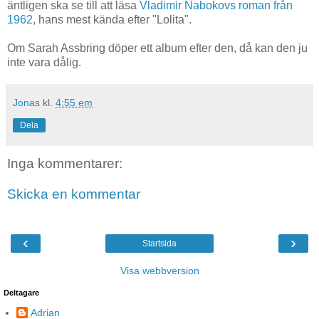
äntligen ska se till att läsa
Vladimir Nabokovs roman från
1962
, hans mest kända efter "Lolita".
Om Sarah Assbring döper ett album efter den, då kan den ju
inte vara dålig.
Jonas
kl.
4:55 em
Dela
Inga kommentarer:
Skicka en kommentar
‹
›
Startsida
Visa webbversion
Deltagare
Adrian