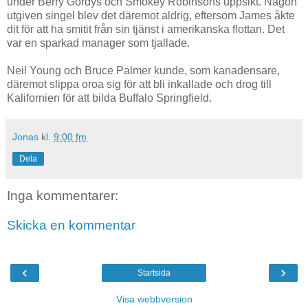
under Berry Gordys och Smokey Robinsons uppsikt. Någon
utgiven singel blev det däremot aldrig, eftersom James åkte
dit för att ha smitit från sin tjänst i amerikanska flottan. Det
var en sparkad manager som tjallade.
Neil Young och Bruce Palmer kunde, som kanadensare,
däremot slippa oroa sig för att bli inkallade och drog till
Kalifornien för att bilda Buffalo Springfield.
Jonas
kl.
9:00 fm
Dela
Inga kommentarer:
Skicka en kommentar
‹
›
Startsida
Visa webbversion