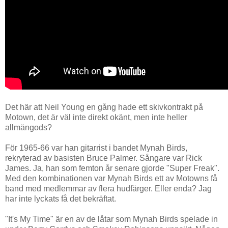
Det här att Neil Young en gång hade ett skivkontrakt på
Motown, det är väl inte direkt okänt, men inte heller
allmängods?
För 1965-66 var han gitarrist i bandet Mynah Birds,
rekryterad av basisten Bruce Palmer. Sångare var Rick
James. Ja, han som femton år senare gjorde "Super Freak".
Med den kombinationen var Mynah Birds ett av Motowns få
band med medlemmar av flera hudfärger. Eller enda? Jag
har inte lyckats få det bekräftat.
"It's My Time" är en av de låtar som Mynah Birds spelade in