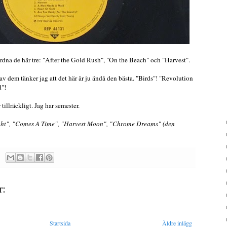
ordna de här tre: "After the Gold Rush", "On the Beach" och "Harvest".
av dem tänker jag att det här är ju ändå den bästa. "Birds"! "Revolution
d"!
r tillräckligt. Jag har semester.
ight", "Comes A Time", "Harvest Moon", "Chrome Dreams" (den
r:
Startsida
Äldre inlägg