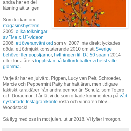
andra har en del
läsning att ta igen.
Som luckan om
magasinshysterin
2005,
olika tolkningar
av "Me & U"-videon
2006,
ett överanvänt ord
som vi 2007 inte direkt lyckades
döda, ett ödmjukt konstaterande 2010 om att
Sverige
behöver fler popstjärnor
,
hyllningen till DJ 50 spänn
2014
eller förra årets
topplistan på kulturdebatter vi helst ville
glömma
.
Varje år har en julvärd. Pigpen, Lucy van Pelt, Schroeder,
Marcie och Peppermint Patty har haft äran, men tidigare
faktiskt karaktärer från andra pennor än Schulz, som Totoro
och Doraemon. I år lät vi de som orkade kommentera på
vårt
nystartade Instagramkonto
rösta och vinnaren blev....
Woodstock!
Så flyg med oss in mot julen, ut ur 2018. Vi lyfter imorgon.