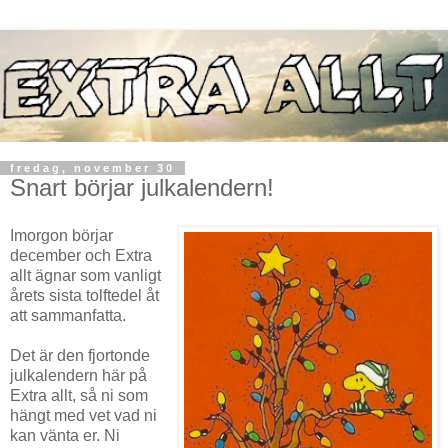
fredag, november 30
Snart börjar julkalendern!
Imorgon börjar
december och Extra
allt ägnar som vanligt
årets sista tolftedel åt
att sammanfatta.
Det är den fjortonde
julkalendern här på
Extra allt, så ni som
hängt med vet vad ni
kan vänta er. Ni