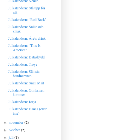
Julkalendern: Neneh
Julkalendern: Stå upp för
nåt
Julkalendern: "Roll Back"
Julkalendern: Snille och
smak
Julkalendern: Årets drink
Julkalendern: "This Is
America"
Julkalendern: Dataskydd
Julkalendern: Troye
Julkalendern: Sämsta
bandnamnen
Julkalendern: Snail Mail
Julkalendern: Om krisen
kommer
Julkalendern: Jorja
Julkalendern: Dansa (eller
inte)
november
(2)
►
oktober
(2)
►
juli
(1)
►