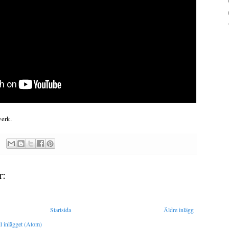
verk.
r:
Startsida
Äldre inlägg
l inlägget (Atom)