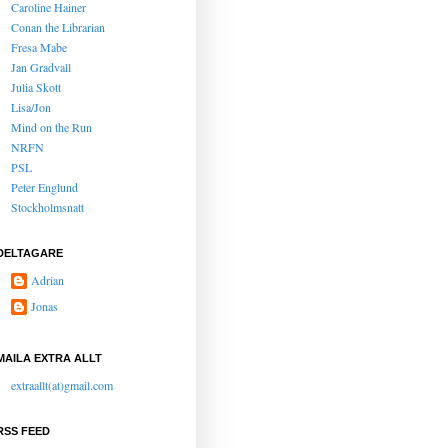
Caroline Hainer
Conan the Librarian
Fresa Mabe
Jan Gradvall
Julia Skott
Lisa/Jon
Mind on the Run
NRFN
PSL
Peter Englund
Stockholmsnatt
DELTAGARE
Adrian
Jonas
MAILA EXTRA ALLT
extraallt(at)gmail.com
RSS FEED