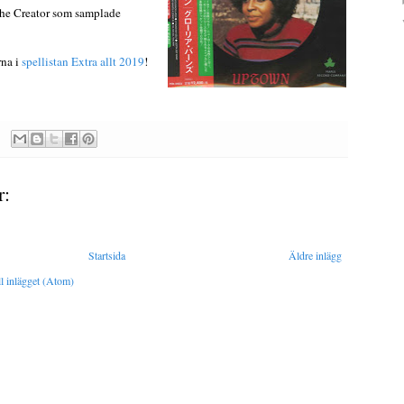
he Creator som samplade
rna i
spellistan Extra allt 2019
!
r:
Startsida
Äldre inlägg
l inlägget (Atom)