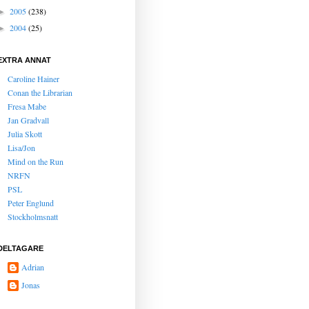
2005
(238)
►
2004
(25)
►
EXTRA ANNAT
Caroline Hainer
Conan the Librarian
Fresa Mabe
Jan Gradvall
Julia Skott
Lisa/Jon
Mind on the Run
NRFN
PSL
Peter Englund
Stockholmsnatt
DELTAGARE
Adrian
Jonas