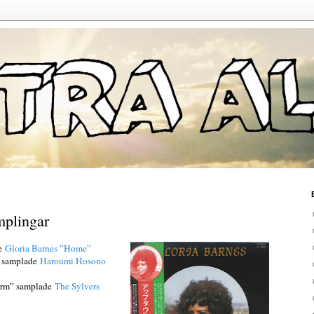
mplingar
de
Gloria Barnes ”Home”
” samplade
Haroumi Hosono
Form” samplade
The Sylvers