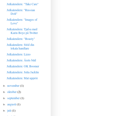
Julkalendern: "Take Care"
Julkalendern: "Russian
Doll"
Julkalendern: "Images of
Love"
Julkalendern: Tjafsa med
Karin Boye på Twitter
Julkalendern: "Boasty"
Julkalendern: Stöd din
lokala handlare
Julkalendern: Lizzo
Julkalendern: Årets bild
Julkalendern: OK Boomer
Julkalendern: Julia Jacklin
Julkalendern: Mat upprör
november
(1)
►
oktober
(2)
►
september
(1)
►
augusti
(1)
►
juli
(1)
►