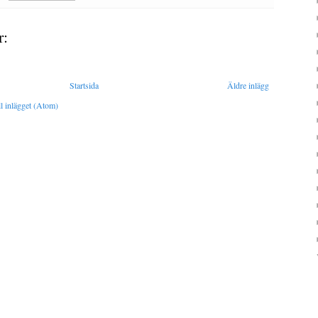
r:
Startsida
Äldre inlägg
l inlägget (Atom)