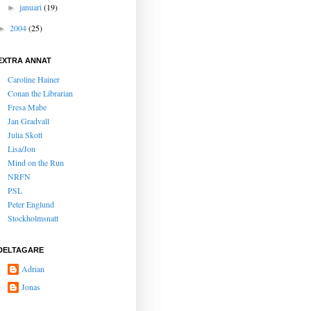
januari
(19)
►
2004
(25)
►
EXTRA ANNAT
Caroline Hainer
Conan the Librarian
Fresa Mabe
Jan Gradvall
Julia Skott
Lisa/Jon
Mind on the Run
NRFN
PSL
Peter Englund
Stockholmsnatt
DELTAGARE
Adrian
Jonas