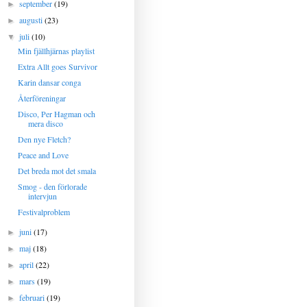
september
(19)
►
augusti
(23)
►
juli
(10)
▼
Min fjällhjärnas playlist
Extra Allt goes Survivor
Karin dansar conga
Återföreningar
Disco, Per Hagman och
mera disco
Den nye Fletch?
Peace and Love
Det breda mot det smala
Smog - den förlorade
intervjun
Festivalproblem
juni
(17)
►
maj
(18)
►
april
(22)
►
mars
(19)
►
februari
(19)
►