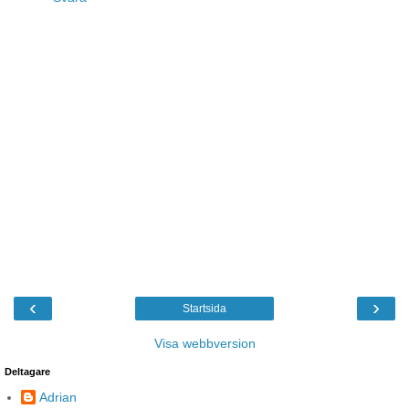
‹
›
Startsida
Visa webbversion
Deltagare
Adrian