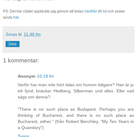
PS: Det här citatet upptäckte jag genom att ledas
härifrån
till
hi
t och sedan
landa
här
.
Jonas
kl.
11:46 fm
Dela
1 kommentar:
Anonym
10:18 fm
Varför har man inte hört talas om honom tidigare? Han är ju
ett fynd; knäcker Hedberg, Silberman und alles. Eller vad
sägs om denna?:
"There is no such place as Budapest. Perhaps you are
thinking of Bucharest, and there is no such place as
Bucharest, either." (från Robert Benchley, "My Ten Years in
a Quandary")
Svara