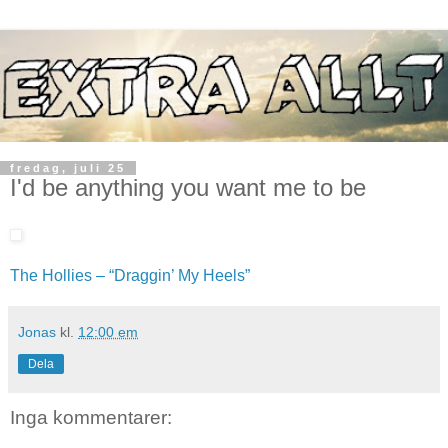
fredag, juli 25
I'd be anything you want me to be
The Hollies – “Draggin’ My Heels”
Jonas
kl.
12:00 em
Dela
Inga kommentarer: