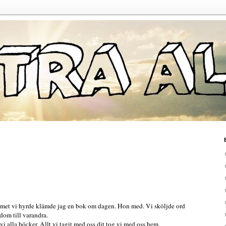
ummet vi hyrde klämde jag en bok om dagen. Hon med. Vi sköljde ord
a dom till varandra.
i alla böcker. Allt vi tagit med oss dit tog vi med oss hem.