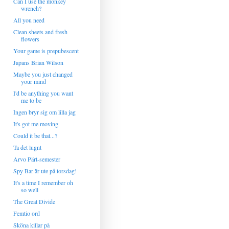
Can I use the monkey
wrench?
All you need
Clean sheets and fresh
flowers
Your game is prepubescent
Japans Brian Wilson
Maybe you just changed
your mind
I'd be anything you want
me to be
Ingen bryr sig om lilla jag
It's got me moving
Could it be that...?
Ta det lugnt
Arvo Pärt-semester
Spy Bar är ute på torsdag!
It's a time I remember oh
so well
The Great Divide
Femtio ord
Sköna killar på