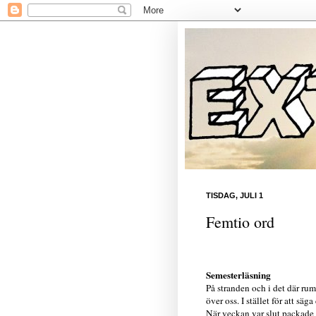
TISDAG, JULI 1
Femtio ord
Semesterläsning
På stranden och i det där r
över oss. I stället för att säg
När veckan var slut packade v