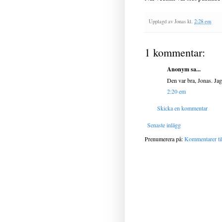
Upplagd av
Jonas
kl.
2:28 em
1 kommentar:
Anonym sa...
Den var bra, Jonas. Jag
2:20 em
Skicka en kommentar
Senaste inlägg
Prenumerera på:
Kommentarer til