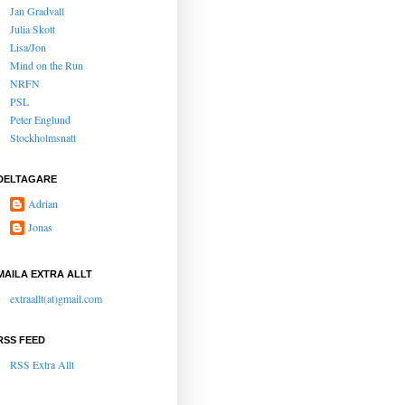
Jan Gradvall
Julia Skott
Lisa/Jon
Mind on the Run
NRFN
PSL
Peter Englund
Stockholmsnatt
DELTAGARE
Adrian
Jonas
MAILA EXTRA ALLT
extraallt(at)gmail.com
RSS FEED
RSS Extra Allt