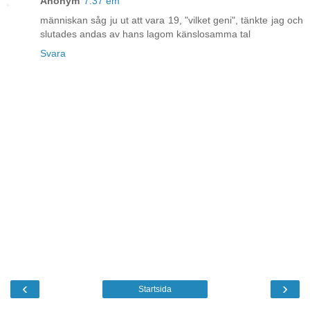
Anonym
7:37 em
människan såg ju ut att vara 19, "vilket geni", tänkte jag och
slutades andas av hans lagom känslosamma tal
Svara
‹
›
Startsida