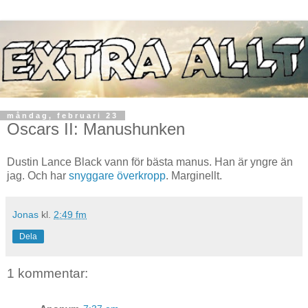
måndag, februari 23
Oscars II: Manushunken
Dustin Lance Black vann för bästa manus. Han är yngre än
jag. Och har
snyggare överkropp
. Marginellt.
Jonas
kl.
2:49 fm
Dela
1 kommentar: