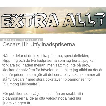
måndag, februari 23
Oscars III: Utfyllnadspriserna
När de delar ut de tekniska priserna, specialeffekter,
klippning och de två ljudpriserna som jag tror att jag kan
förklara skillnaden mellan, men sätt mig inte på prov,
klockan är halv fem för bövelen, då tänker jag alltid att det är
de här priserna som gör att det senare i veckan kommer att
stå "7 Oscars!" med stora bokstäver i bioannonsen för
"Slumdog Millionaire".
För publiken som väljer film utifrån en snabb titt i
bioannonserna, de är ofta väldigt noga med hur
ljudmixningen är.