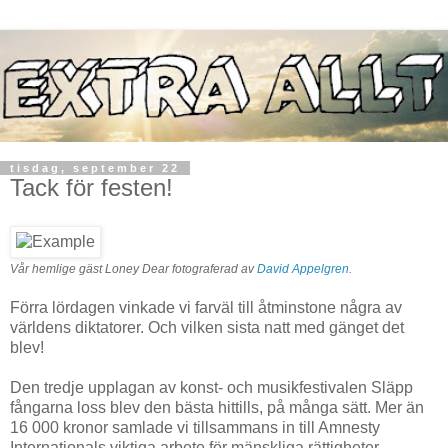
tisdag, september 22
Tack för festen!
Vår hemlige gäst Loney Dear fotograferad av
David Appelgren
.
Förra lördagen vinkade vi farväl till åtminstone några av
världens diktatorer. Och vilken sista natt med gänget det
blev!
Den tredje upplagan av konst- och musikfestivalen Släpp
fångarna loss blev den bästa hittills, på många sätt. Mer än
16 000 kronor samlade vi tillsammans in till Amnesty
Internationals viktiga arbete för mänskliga rättigheter.