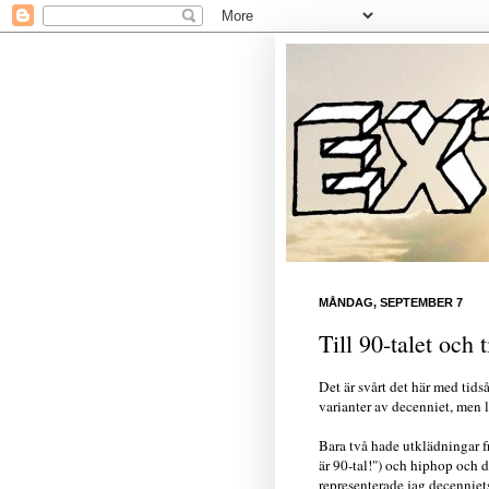
MÅNDAG, SEPTEMBER 7
Till 90-talet och 
Det är svårt det här med tids
varianter av decenniet, men lå
Bara två hade utklädningar f
är 90-tal!") och hiphop och 
representerade jag decenniet