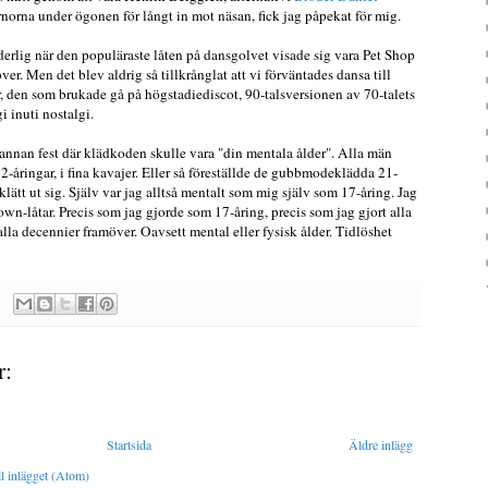
ärnorna under ögonen för långt in mot näsan, fick jag påpekat för mig.
derlig när den populäraste låten på dansgolvet visade sig vara Pet Shop
er. Men det blev aldrig så tillkrånglat att vi förväntades dansa till
 den som brukade gå på högstadiediscot, 90-talsversionen av 70-talets
i inuti nostalgi.
 annan fest där klädkoden skulle vara "din mentala ålder". Alla män
-åringar, i fina kavajer. Eller så föreställde de gubbmodeklädda 21-
 klätt ut sig. Själv var jag alltså mentalt som mig själv som 17-åring. Jag
wn-låtar. Precis som jag gjorde som 17-åring, precis som jag gjort alla
la decennier framöver. Oavsett mental eller fysisk ålder. Tidlöshet
r:
Startsida
Äldre inlägg
l inlägget (Atom)