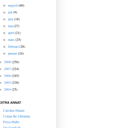
augusti
(60)
►
juli
(9)
►
juni
(18)
►
maj
(27)
►
april
(21)
►
mars
(25)
►
februari
(28)
►
januari
(24)
►
2008
(256)
►
2007
(224)
►
2006
(245)
►
2005
(238)
►
2004
(25)
►
EXTRA ANNAT
Caroline Hainer
Conan the Librarian
Fresa Mabe
Jan Gradvall