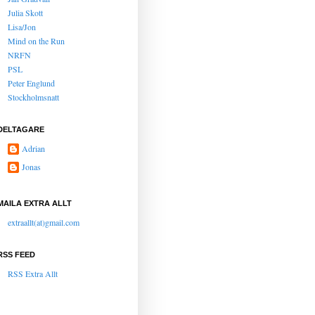
Julia Skott
Lisa/Jon
Mind on the Run
NRFN
PSL
Peter Englund
Stockholmsnatt
DELTAGARE
Adrian
Jonas
MAILA EXTRA ALLT
extraallt(at)gmail.com
RSS FEED
RSS Extra Allt