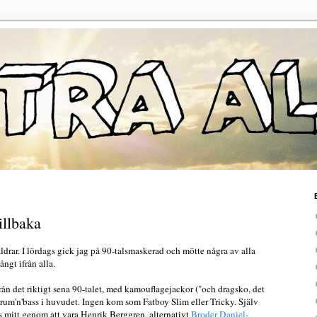
tillbaka
åldrar. I lördags gick jag på 90-talsmaskerad och mötte några av alla
ngt ifrån alla.
rån det riktigt sena 90-talet, med kamouflagejackor ("och dragsko, det
drum'n'bass i huvudet. Ingen kom som Fatboy Slim eller Tricky. Själv
s mitt genom att vara Henrik Berggren, alternativt
Broder Daniel-