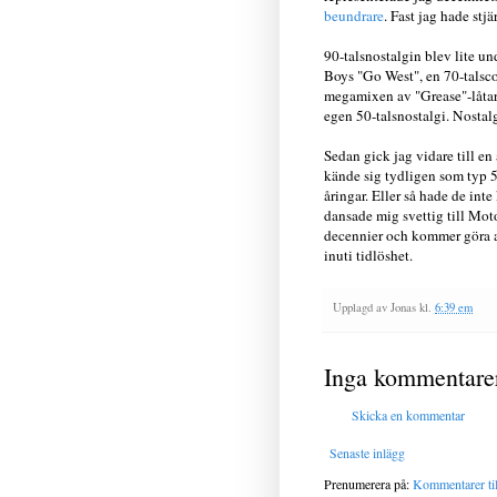
beundrare
. Fast jag hade stj
90-talsnostalgin blev lite un
Boys "Go West", en 70-talscov
megamixen av "Grease"-låtar,
egen 50-talsnostalgi. Nostalg
Sedan gick jag vidare till en
kände sig tydligen som typ 52
åringar. Eller så hade de inte
dansade mig svettig till Moto
decennier och kommer göra al
inuti tidlöshet.
Upplagd av
Jonas
kl.
6:39 em
Inga kommentare
Skicka en kommentar
Senaste inlägg
Prenumerera på:
Kommentarer til