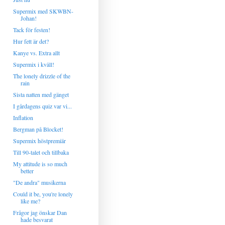
Supermix med SKWBN-
Johan!
Tack för festen!
Hur fett är det?
Kanye vs. Extra allt
Supermix i kväll!
The lonely drizzle of the
rain
Sista natten med gänget
I gårdagens quiz var vi...
Inflation
Bergman på Blocket!
Supermix höstpremiär
Till 90-talet och tillbaka
My attitude is so much
better
"De andra" musikerna
Could it be, you're lonely
like me?
Frågor jag önskar Dan
hade besvarat