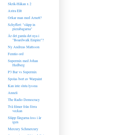
Skrik-Håkan x 2
Axtra Ellt
Orkar man med Arnett?
Schyffert: "släpp in
pizzabagarna"
Är det gamla det nya i
"Boardwalk Empire"?
Ny Andreas Mattsson
Femtio ord
Supermix med Johan
Hedberg
P3 Bar vs Supermix
Spolas bort av Warpaint
Kan inte sluta lyssna
Anneli
The Radio Democracy
Två filmer från förra
veckan
Släpp fångarna loss i år
igen
Mercury Schmercury