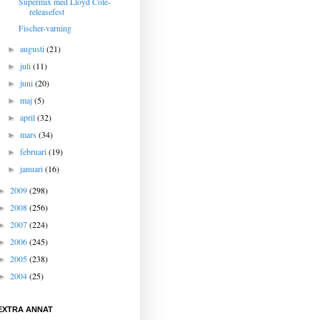
Supermix med Lloyd Cole-
releasefest
Fischer-varning
augusti
(21)
►
juli
(11)
►
juni
(20)
►
maj
(5)
►
april
(32)
►
mars
(34)
►
februari
(19)
►
januari
(16)
►
2009
(298)
►
2008
(256)
►
2007
(224)
►
2006
(245)
►
2005
(238)
►
2004
(25)
►
EXTRA ANNAT