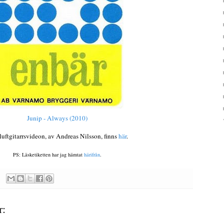
Junip - Always (2010)
uftgitarrsvideon, av Andreas Nilsson, finns
här
.
PS: Läsketiketten har jag hämtat
härifrån
.
r: