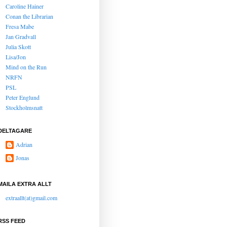
Caroline Hainer
Conan the Librarian
Fresa Mabe
Jan Gradvall
Julia Skott
Lisa/Jon
Mind on the Run
NRFN
PSL
Peter Englund
Stockholmsnatt
DELTAGARE
Adrian
Jonas
MAILA EXTRA ALLT
extraallt(at)gmail.com
RSS FEED