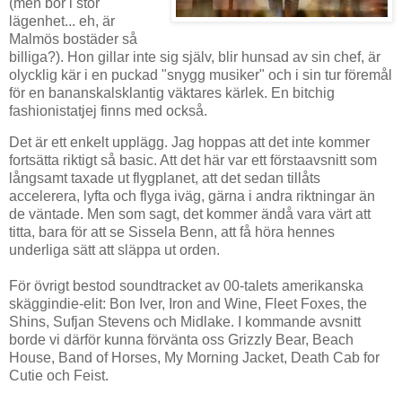
(men bor i stor
lägenhet... eh, är
Malmös bostäder så
billiga?). Hon gillar inte sig själv, blir hunsad av sin chef, är
olycklig kär i en puckad "snygg musiker" och i sin tur föremål
för en bananskalsklantig väktares kärlek. En bitchig
fashionistatjej finns med också.
Det är ett enkelt upplägg. Jag hoppas att det inte kommer
fortsätta riktigt så basic. Att det här var ett förstaavsnitt som
långsamt taxade ut flygplanet, att det sedan tillåts
accelerera, lyfta och flyga iväg, gärna i andra riktningar än
de väntade. Men som sagt, det kommer ändå vara värt att
titta, bara för att se Sissela Benn, att få höra hennes
underliga sätt att släppa ut orden.
För övrigt bestod soundtracket av 00-talets amerikanska
skäggindie-elit: Bon Iver, Iron and Wine, Fleet Foxes, the
Shins, Sufjan Stevens och Midlake. I kommande avsnitt
borde vi därför kunna förvänta oss Grizzly Bear, Beach
House, Band of Horses, My Morning Jacket, Death Cab for
Cutie och Feist.