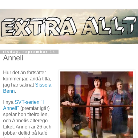
tisdag, september 14
Anneli
Hur det än fortsätter
kommer jag ändå titta,
jag har saknat
Sissela
Benn
.
I nya
SVT-serien "I
Anneli"
(premiär igår)
spelar hon titelrollen,
och Annelis alterego
Liket. Anneli är 26 och
jobbar deltid på kafé